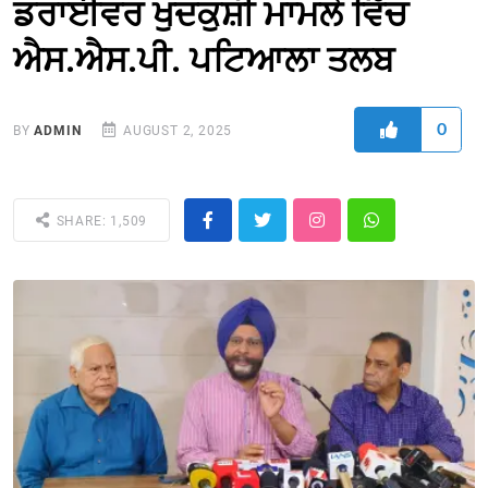
ਡਰਾਈਵਰ ਖੁਦਕੁਸ਼ੀ ਮਾਮਲੇ ਵਿੱਚ
ਐਸ.ਐਸ.ਪੀ. ਪਟਿਆਲਾ ਤਲਬ
0
BY
ADMIN
AUGUST 2, 2025
SHARE: 1,509