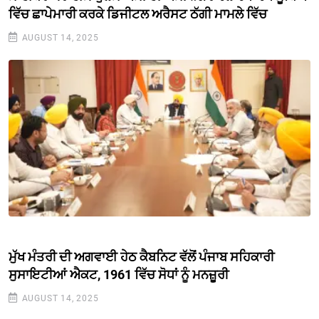
ਵਿੱਚ ਛਾਪੇਮਾਰੀ ਕਰਕੇ ਡਿਜੀਟਲ ਅਰੈਸਟ ਠੱਗੀ ਮਾਮਲੇ ਵਿੱਚ
AUGUST 14, 2025
ਮੁੱਖ ਮੰਤਰੀ ਦੀ ਅਗਵਾਈ ਹੇਠ ਕੈਬਨਿਟ ਵੱਲੋਂ ਪੰਜਾਬ ਸਹਿਕਾਰੀ
ਸੁਸਾਇਟੀਆਂ ਐਕਟ, 1961 ਵਿੱਚ ਸੋਧਾਂ ਨੂੰ ਮਨਜ਼ੂਰੀ
AUGUST 14, 2025