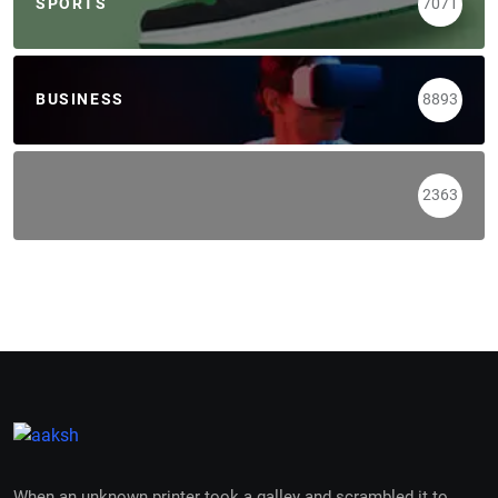
SPORTS
7071
BUSINESS
8893
2363
When an unknown printer took a galley and scrambled it to