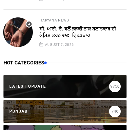
HARYANA NEWS
ਸੀ. ਆਈ. ਏ. ਵਲੋਂ ਲੜਕੀ ਨਾਲ ਬਲਾਤਕਾਰ ਦੀ
ਕੋਸਿ਼ਸ਼ ਕਰਨ ਵਾਲਾ ਗ੍ਰਿਫ਼ਤਾਰ
AUGUST 7, 2026
HOT CATEGORIES
LATEST UPDATE
9756
PUNJAB
746