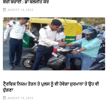
ਬੱਚੀ ਬਚਾਈ : ਡਾ ਬਲਜੀਤ ਕੌਰ
AUGUST 14, 2025
ਟੈ੍ਰਫਿਕ ਨਿਯਮ ਤੋੋੜਨ ਤੇ ਪੁਲਸ ਨੂੰ ਵੀ ਹੋਵੇਗਾ ਜੁਰਮਾਨਾ ਤੇ ਉਹ ਵੀ
ਦੁੱਗਣਾ
AUGUST 14, 2025