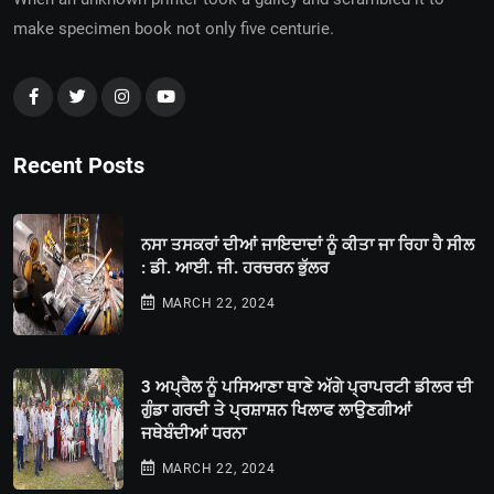
make specimen book not only five centurie.
Recent Posts
ਨਸਾ ਤਸਕਰਾਂ ਦੀਆਂ ਜਾਇਦਾਦਾਂ ਨੂੰ ਕੀਤਾ ਜਾ ਰਿਹਾ ਹੈ ਸੀਲ
: ਡੀ. ਆਈ. ਜੀ. ਹਰਚਰਨ ਭੁੱਲਰ
MARCH 22, 2024
3 ਅਪ੍ਰੈਲ ਨੂੰ ਪਸਿਆਣਾ ਥਾਣੇ ਅੱਗੇ ਪ੍ਰਾਪਰਟੀ ਡੀਲਰ ਦੀ
ਗੁੰਡਾ ਗਰਦੀ ਤੇ ਪ੍ਰਸ਼ਾਸ਼ਨ ਖਿਲਾਫ ਲਾਉਣਗੀਆਂ
ਜਥੇਬੰਦੀਆਂ ਧਰਨਾ
MARCH 22, 2024