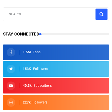
STAY CONNECTED
1.5M
Fans
153K
Followers
40.3k
Subscribers
227k
Followers