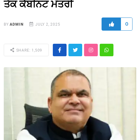
ਤੱਕ ਕੈਬਨਿਟ ਮੰਤਰੀ
0
BY
ADMIN
JULY 2, 2025
SHARE: 1,509