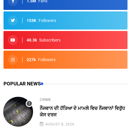
1.5M
Fans
153K
Followers
40.3k
Subscribers
227k
Followers
POPULAR NEWS
CRIME
ਨੌਜਵਾਨ ਦੀ ਹੱਤਿਆ ਦੇ ਮਾਮਲੇ ਵਿਚ ਨੌਜਵਾਨਾਂ ਵਿਰੁੱਧ
ਕੇਸ ਦਰਜ
AUGUST 8, 2026