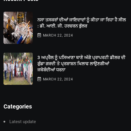
ਨਸਾ ਤਸਕਰਾਂ ਦੀਆਂ ਜਾਇਦਾਦਾਂ ਨੂੰ ਕੀਤਾ ਜਾ ਰਿਹਾ ਹੈ ਸੀਲ
: ਡੀ. ਆਈ. ਜੀ. ਹਰਚਰਨ ਭੁੱਲਰ
MARCH 22, 2024
3 ਅਪ੍ਰੈਲ ਨੂੰ ਪਸਿਆਣਾ ਥਾਣੇ ਅੱਗੇ ਪ੍ਰਾਪਰਟੀ ਡੀਲਰ ਦੀ
ਗੁੰਡਾ ਗਰਦੀ ਤੇ ਪ੍ਰਸ਼ਾਸ਼ਨ ਖਿਲਾਫ ਲਾਉਣਗੀਆਂ
ਜਥੇਬੰਦੀਆਂ ਧਰਨਾ
MARCH 22, 2024
Categories
Latest update