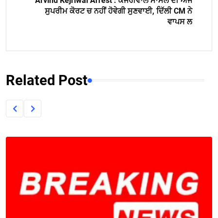
Arvind Kejriwal Arrest : ਕੇਜਰੀਵਾਲ ਮਾਮਲੇ ਦੀ ਅੱਜ
ਸੁਪਰੀਮ ਕੋਰਟ ਚ ਨਹੀਂ ਹੋਵੇਗੀ ਸੁਣਵਾਈ, ਦਿੱਲੀ CM ਨੇ
ਵਾਪਸ ਲ
Related Post