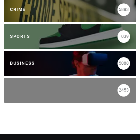
CRIME
5883
SPORTS
1039
BUSINESS
5088
2453