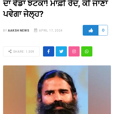
ਦਾ ਵੱਡਾ ਝਟਕਾ! ਮਾਫ਼ੀ ਰੱਦ, ਕੀ ਜਾਣਾ
ਪਵੇਗਾ ਜੇਲ੍ਹ?
0
BY
AAKSH NEWS
APRIL 17, 2024
SHARE: 1,509