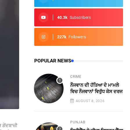
40.3k
Subscribers
227k
Followers
POPULAR NEWS
CRIME
ਨੌਜਵਾਨ ਦੀ ਹੱਤਿਆ ਦੇ ਮਾਮਲੇ
ਵਿਚ ਨੌਜਵਾਨਾਂ ਵਿਰੁੱਧ ਕੇਸ ਦਰਜ
AUGUST 8, 2026
PUNJAB
 ਗੇਂਦਬਾਜ਼ੀ