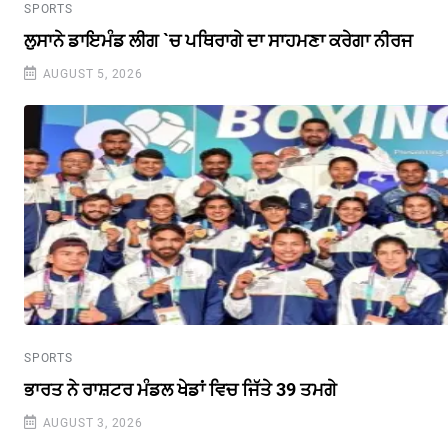
SPORTS
ਲੁਸਾਨੇ ਡਾਇਮੰਡ ਲੀਗ `ਚ ਪਥਿਰਾਗੇ ਦਾ ਸਾਹਮਣਾ ਕਰੇਗਾ ਨੀਰਜ
AUGUST 5, 2026
SPORTS
ਭਾਰਤ ਨੇ ਰਾਸ਼ਟਰ ਮੰਡਲ ਖੇਡਾਂ ਵਿਚ ਜਿੱਤੇ 39 ਤਮਗੇ
AUGUST 3, 2026