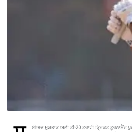
ਈਅਦ ਮੁਸ਼ਤਾਕ ਅਲੀ ਟੀ-20 ਟਰਾਫੀ ਕ੍ਰਿਕਟ ਟੂਰਨਾਮੈਂਟ ਪੁਣੇ, 1