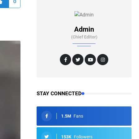
0
Admin
(Chief Editor)
STAY CONNECTED
1.5M
Fans
153K
Followers