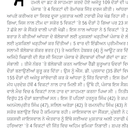
ਸ
ਹਮਲੇ ਦਾ ਡਟ ਕੇ ਸਾਹਮਣਾ ਕਰਦੇ ਹੋਏ ਅਜੇਤੂ 109 ਦੌੜਾਂ ਦੀ
ਪੰਜਾਬ `ਤੇ 4 ਵਿਕਟਾਂ ਦੀ ਰੋਮਾਂਚਕ ਜਿੱਤ ਦਰਜ ਕੀਤੀ। ਆਂਧਰਾ ਨ
ਆਪਣੇ ਕਰੀਅਰ ਦਾ ਸਿਰਫ ਦੂਜਾ ਮੁਸ਼ਤਾਕ ਅਲੀ ਟਰਾਫੀ ਮੈਚ ਖੇਡ ਰਿਹਾ ਸੀ। 20
ਗਿਆ, ਜਿਸ ਨਾਲ ਟੀਮ ਦਾ ਸਕੋਰ 5 ਵਿਕਟਾਂ `ਤੇ 56 ਦੌੜਾਂ ਹੋ ਗਿਆ ਪਰ 23 ਸਾ
7 ਛੱਕੇ ਲਾ ਕੇ ਸੈਂਕੜੇ ਵਾਲੀ ਪਾਰੀ ਖੇਡੀ। ਇਸ ਨਾਲ ਆਂਧਰਾ ਨੇ 5 ਵਿਕਟਾਂ `ਤੇ 
ਬਰਾੜ ਨੇ ਕੀਤੀਆਂ ਆਂਧਰਾ ਦੇ ਬੱਲੇਬਾਜਾਂ ਲਈ ਮੁਸ਼ਕਲਾਂ ਖੜ੍ਹੀਆਂ ਪੰਜਾਬ ਦੇ ਲੰਬੇ 
ਲਈ ਮੁਸ਼ਕਿਲਾਂ ਖੜ੍ਹੀਆਂ ਕਰ ਦਿੱਤੀਆਂ। 5 ਵਾਰ ਦੀ ਇੰਡੀਅਨ ਪ੍ਰੀਮੀਅਰ ਲੀ
ਸਲਾਮੀ ਬੱਲੇਬਾਜ਼ ਸ਼ੱਕਰ ਭਰਤ (1) ਤੇ ਅਸ਼ਵਿਨ ਹੇਬਬਰ (4) ਨੂੰ ਆਊਟ ਕਰ ਦਿੱ
ਅਜਿਹੇ ਖਿਡਾਰੀ ਦੀ ਲੋੜ ਸੀ ਜਿਹੜਾ ਪੰਜਾਬ ਦੇ ਗੇਂਦਬਾਜ਼ਾਂ ਦੀਆਂ ਗੱਦਾਂ ਦਾ ਡ
ਸੰਭਾਲੀ । ਤੀਜੇ ਨੰਬਰ `ਤੇ ਬੱਲੇਬਾਜ਼ੀ ਕਰਨ ਆਇਆ ਰੈੱਡੀ ਸ਼ੁਰੂਆਤ ਓਵਰਾਂ ਵਿਚ
ਦੌੜਾਂ ਬਣਾਉਣੀਆਂ ਸ਼ੁਰੂ ਕਰ ਦਿੱਤਾ। ਉਸ ਨੂੰ ਐੱਸ. ਡੀ. ਪ੍ਰਸਾਦ (35 ਗੇਂਦਾਂ 
155 ਦੌੜਾਂ ਦੀ ਅਜੇਤੂ ਸਾਂਝੇਦਾਰੀ ਕਰ ਕੇ ਆਂਧਰਾ ਨੂੰ ਜਿੱਤ ਦਿਵਾਈ। ਇਸ ਰੋਮ
ਮੱਧ ਪ੍ਰਦੇਸ਼ ਹੱਥੋਂ 4 ਵਿਕਟਾਂ ਨਾਲ ਹਾਰ ਮਿਲੀ ਸੀ। ਉੱਥੇ ਹੀ, ਪੰਜਾਬ ਇਸ ਸੈਸ
ਵਾਲੇ ਮੈਚ ਵਿਚ 6 ਵਿਕਟਾਂ ਨਾਲ ਹਾਰ ਦਾ ਸਾਹਮਣਾ ਕਰਨਾ ਪਿਆ ਸੀ । ਨਿਤੀਸ਼
ਵਿਰੁੱਧ 25 ਦੌੜਾਂ ਬਣਾਈਆਂ ਸਨ। ਇਸ ਤੋਂ ਪਹਿਲਾਂ ਹਰਨੂਰ ਸਿੰਘ (42) ਤੇ ਕਪ
ਅਨਮੋਲਪ੍ਰੀਤ ਸਿੰਘ (47), ਸਲਿਲ ਅਰੋੜਾ (42) ਤੇ ਰਮਨਦੀਪ ਸਿੰਘ (43) ਨੇ ਉਪ
ਸਕੋਰ ਬਣਾਉਣ ਵਿਚ ਹੈ ਕਮਿਯਾਬ ਰਹੀ। ਜਾਇਸਵਾਲ ਦਾ ਸੈਂਕੜਾ, ਮੁੰਬਈ ਨੇ ਹਰ
ਯਸ਼ਸਵੀ ਜਾਇਸਵਾਲ ਨੇ ਐਤਵਾਰ ਨੂੰ ਇੱਥੇ ਸਈਅਦ ਮੁਸ਼ਤਾਕ ਅਲੀ ਟਰਾਫੀ ਦੇ ਸੁ
ਹਰਿਆਣਾ `ਤੇ 4 ਵਿਕਟਾਂ ਦੀ ਜਿੱਤ ਵਿਚ ਅਹਿਮ ਭੂਮਿਕਾ ਨਿਭਾਈ। ਸੁਪਰ ਲੀ