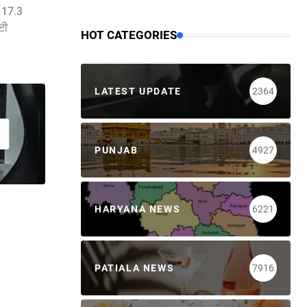
ਏ 17.3
ਲਈ
HOT CATEGORIES
LATEST UPDATE
2364
PUNJAB
4927
HARYANA NEWS
6221
PATIALA NEWS
7916