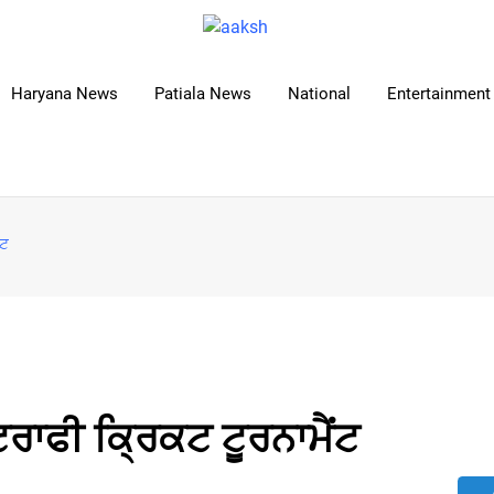
Haryana News
Patiala News
National
Entertainment 
ਂਟ
ਾਫੀ ਕ੍ਰਿਕਟ ਟੂਰਨਾਮੈਂਟ