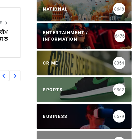
NATIONAL
8648
LE
ਪਰੀਮ
ENTERTAINMENT /
6476
ਪਸ ਲ
INFORMATION
CRIME
8354
SPORTS
9362
BUSINESS
6579