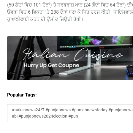
(50 ਗੇਂਦਾਂ ਵਿਚ 101 ਦੌੜਾਂ) ਤੇ ਸਰਫਰਾਜ਼ ਖਾਨ (24 ਗੇਂਦਾਂ ਵਿਚ 64 ਦੌੜਾਂ) 
ਓਵਰਾਂ ਵਿਚ 6 ਵਿਕਟਾਂ `ਤੇ 238 ਦੌੜਾਂ ਬਣਾ ਕੇ ਜਿੱਤ ਦਰਜ ਕੀਤੀ।ਜਾਇਸਵਾਲ
ਕੁਆਲੀਫਾਈ ਕਰਨ ਦੀ ਉਮੀਦ ਜਿਊਂਦੀ ਰੱਖੀ।
Popular Tags:
#aakshnews24*7 #punjabnews #punjabnewstoday #punjabnewsl
abi #punjabnews2024election #pun