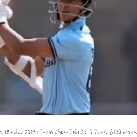
5 ਦਸੰਬਰ 2025 : ਨੌਜਵਾਨ ਬੱਲੇਬਾਜ਼ ਹੇਮੰਤ ਰੈੱਡੀ ਨੇ ਐਤਵਾਰ ਨੂੰ ਇੱਥੇ ਜ਼ਾਨਦਾਰ