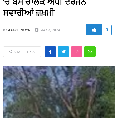
'ਚ ਬੱਸ ਚਾਲਕ ਅੱਧੀ ਦਰਜਨ
ਸਵਾਰੀਆਂ ਜ਼ਖ਼ਮੀ
0
BY
AAKSH NEWS
MAY 3, 2024
SHARE: 1,509