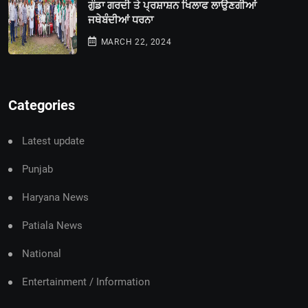
ਗੁੰਡਾ ਗਰਦੀ ਤੇ ਪ੍ਰਸ਼ਾਸ਼ਨ ਖਿਲਾਫ ਲਾਉਣਗੀਆਂ
ਜਥੇਬੰਦੀਆਂ ਧਰਨਾ
MARCH 22, 2024
Categories
Latest update
Punjab
Haryana News
Patiala News
National
Entertainment / Information