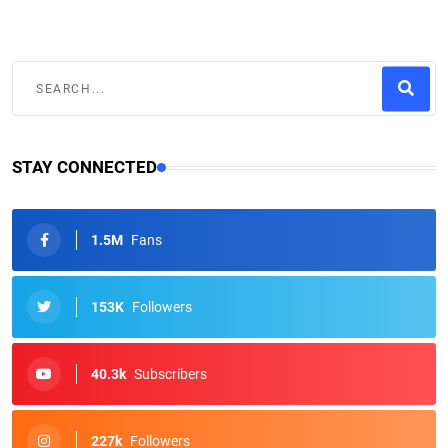
STAY CONNECTED
1.5M
Fans
153K
Followers
40.3k
Subscribers
227k
Followers