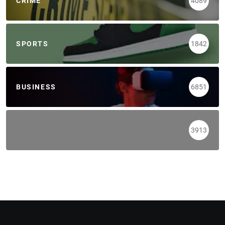
CRIME
4089
SPORTS
1842
BUSINESS
6851
3913