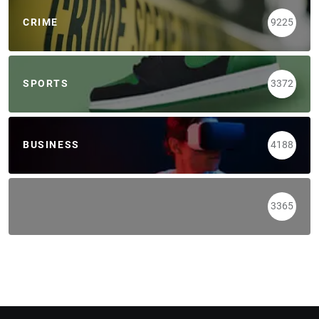
CRIME
9225
SPORTS
3372
BUSINESS
4188
3365