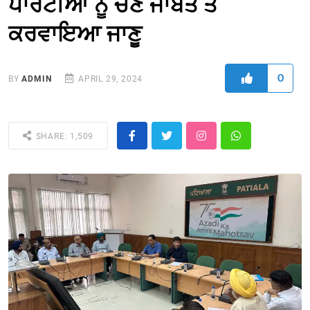
ਪਾਰਟੀਆਂ ਨੂੰ ਚੋਣ ਜਾਬਤੇ ਤੋਂ
ਕਰਵਾਇਆ ਜਾਣੂ
0
BY
ADMIN
APRIL 29, 2024
SHARE: 1,509