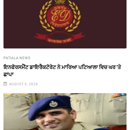
PATIALA NEWS
ਇਨਫੋਰਸਮੈਂਟ ਡਾਇਰੈਕਟੋਰੇਟ ਨੇ ਮਾਰਿਆ ਪਟਿਆਲਾ ਵਿਚ ਘਰ 'ਤੇ
ਛਾਪਾ
AUGUST 6, 2026