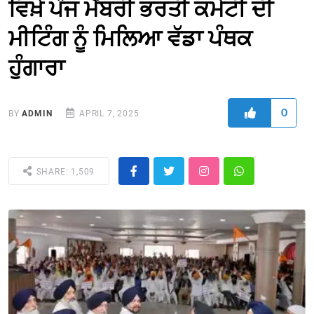
ਵਿਖ਼ੇ ਪੰਜ ਮੈਂਬਰੀ ਭਰਤੀ ਕਮੇਟੀ ਦੀ
ਮੀਟਿੰਗ ਨੂੰ ਮਿਲਿਆ ਵੱਡਾ ਪੰਥਕ
ਹੁੰਗਾਰਾ
0
BY
ADMIN
APRIL 7, 2025
SHARE: 1,509