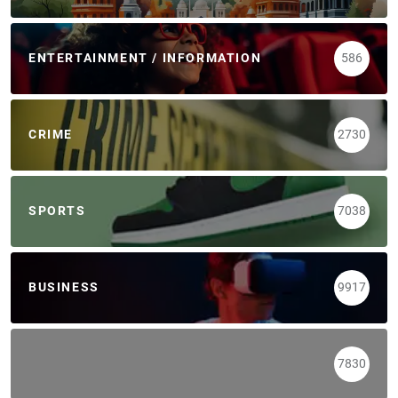
ENTERTAINMENT / INFORMATION
586
CRIME
2730
SPORTS
7038
BUSINESS
9917
7830