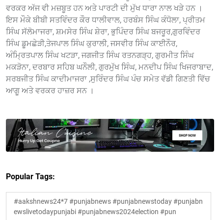
ਵਰਕਰ ਅੱਜ ਵੀ ਮਜ਼ਬੂਤ ਹਨ ਅਤੇ ਪਾਰਟੀ ਦੀ ਮੁੱਖ ਧਾਰਾ ਨਾਲ ਖੜੇ ਹਨ ।
ਇਸ ਮੌਕੇ ਬੀਬੀ ਸਤਵਿੰਦਰ ਕੌਰ ਧਾਲੀਵਾਲ, ਹਰਬੰਸ ਸਿੰਘ ਕੰਧੋਲਾ, ਪ੍ਰੀਤਮ
ਸਿੰਘ ਸੱਲੋਮਾਜਰਾ, ਸ਼ਮਸੇਰ ਸਿੰਘ ਸ਼ੇਰਾ, ਭੁਪਿੰਦਰ ਸਿੰਘ ਬਜਰੂਰ,ਗੁਰਵਿੰਦਰ
ਸਿੰਘ ਡੂਮਛੇੜੀ,ਤੇਜਪਾਲ ਸਿੰਘ ਕੁਰਾਲੀ, ਜਸਵੀਰ ਸਿੰਘ ਕਾਈਨੌਰ,
ਅੰਮ੍ਰਿਤਪਾਲ ਸਿੰਘ ਖਟੜਾ, ਜਗਜੀਤ ਸਿੰਘ ਰਤਨਗੜ੍ਹ, ਗੁਰਮੀਤ ਸਿੰਘ
ਮਕੜੋਨਾ, ਦਰਬਾਰ ਸਹਿਬ ਘਨੌਲੀ, ਗੁਰਮੁੱਖ ਸਿੰਘ, ਮਨਦੀਪ ਸਿੰਘ ਖਿਜਰਾਬਾਦ,
ਸਰਬਜੀਤ ਸਿੰਘ ਕਾਦੀਮਾਜਰਾ ,ਸੁਰਿੰਦਰ ਸਿੰਘ ਪੰਚ ਸਮੇਤ ਵੱਡੀ ਗਿਣਤੀ ਵਿੱਚ
ਆਗੂ ਅਤੇ ਵਰਕਰ ਹਾਜ਼ਰ ਸਨ ।
Popular Tags:
#aakshnews24*7 #punjabnews #punjabnewstoday #punjabn
ewslivetodaypunjabi #punjabnews2024election #pun