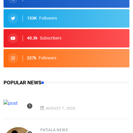
153K
Followers
40.3k
Subscribers
227k
Followers
POPULAR NEWS
AUGUST 7, 2026
PATIALA NEWS