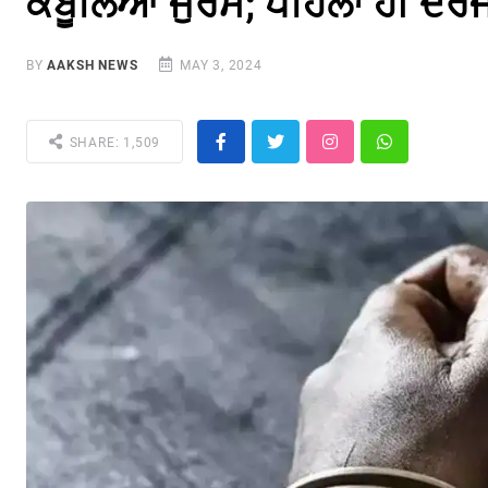
ਕਬੂਲਿਆ ਜੁਰਮ; ਪਹਿਲਾਂ ਹੀ ਦਰ
BY
AAKSH NEWS
MAY 3, 2024
SHARE: 1,509