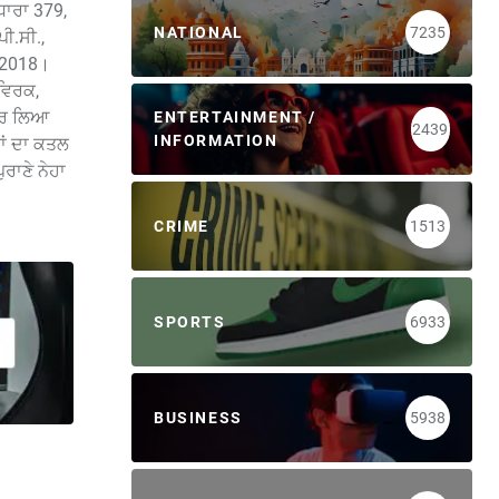
ਾਰਾ 379,
NATIONAL
7235
ੀ.ਸੀ.,
/2018।
ਵਿਰਕ,
 ਕਰ ਲਿਆ
ENTERTAINMENT /
2439
INFORMATION
ਾਂ ਦਾ ਕਤਲ
ਰਾਣੇ ਨੇਹਾ
CRIME
1513
SPORTS
6933
BUSINESS
5938