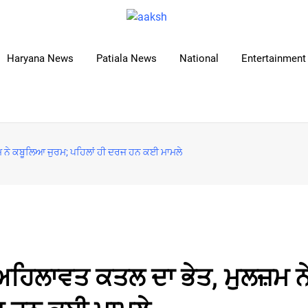
Haryana News
Patiala News
National
Entertainment 
 ਨੇ ਕਬੂਲਿਆ ਜੁਰਮ; ਪਹਿਲਾਂ ਹੀ ਦਰਜ ਹਨ ਕਈ ਮਾਮਲੇ
ਹਿਲਾਵਤ ਕਤਲ ਦਾ ਭੇਤ, ਮੁਲਜ਼ਮ ਨ