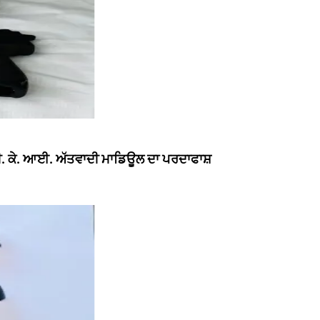
 ਬੀ. ਕੇ. ਆਈ. ਅੱਤਵਾਦੀ ਮਾਡਿਊਲ ਦਾ ਪਰਦਾਫਾਸ਼