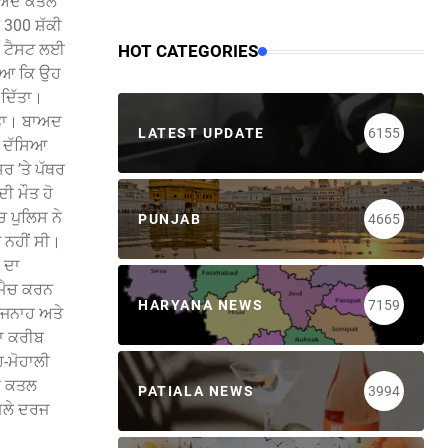
ਬਾਅਦ ਕਤਲ
300 ਸ਼ੱਕੀ
ਪਲ ਟੈਸਟ ਲਈ
HOT CATEGORIES
ੱਸਿਆ ਕਿ ਉਹ
 ਦਿੱਤਾ।
ੀਤਾ। ਬਾਅਦ
LATEST UPDATE
6155
ਨੇ ਦੱਸਿਆ
ਰ ’ਤੇ ਪੱਥਰ
ੀ ਮੌਤ ਹੋ
 ਪੁਲਿਸ ਨੇ
PUNJAB
4665
 ਨਹੀਂ ਸੀ।
 ਦਾ
 ਮੈਚ ਕਰਨ
HARYANA NEWS
7159
ਰ ਜਨਾਹ ਅਤੇ
ਗਾ ਕਰੀਬ
-ਮੋਹਾਲੀ
ੇ ਕਤਲ
PATIALA NEWS
3994
ਮਲੇ ਦਰਜ