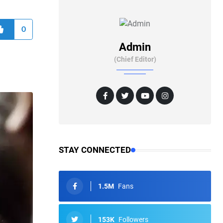
0
Admin
(Chief Editor)
STAY CONNECTED
1.5M
Fans
153K
Followers