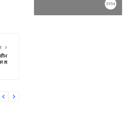
3554
LE
ਪਰੀਮ
ਪਸ ਲ