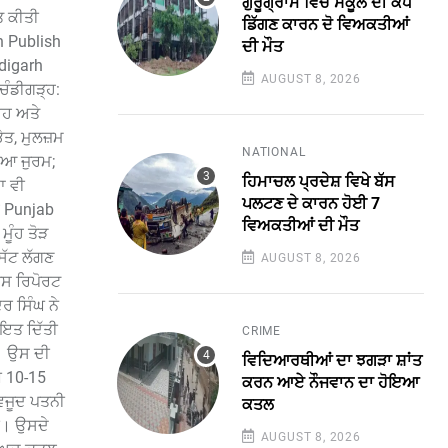
ਗੁਰੂਗ੍ਰਾਮ ਵਿੱਚ ਸਕੂਲ ਦੀ ਕੰਧ
ਤ ਕੀਤੀ
ਡਿੱਗਣ ਕਾਰਨ ਦੋ ਵਿਅਕਤੀਆਂ
h Publish
ਦੀ ਮੌਤ
digarh
AUGUST 8, 2026
ਚੰਡੀਗੜ੍ਹ:
ਾਹ ਅਤੇ
ੇਤ, ਮੁਲਜ਼ਮ
NATIONAL
ਿਆ ਜੁਰਮ;
ਹਿਮਾਚਲ ਪ੍ਰਦੇਸ਼ ਵਿਖੇ ਬੱਸ
ਾ ਵੀ
ਪਲਟਣ ਦੇ ਕਾਰਨ ਹੋਈ 7
ੋ Punjab
ਵਿਅਕਤੀਆਂ ਦੀ ਮੌਤ
ਮੂੰਹ ਤੋੜ
 ਸੱਟ ਲੱਗਣ
AUGUST 8, 2026
ਟਸ ਰਿਪੋਰਟ
ਰ ਸਿੰਘ ਨੇ
ਾਇਤ ਦਿੱਤੀ
CRIME
। ਉਸ ਦੀ
ਵਿਦਿਆਰਥੀਆਂ ਦਾ ਝਗੜਾ ਸ਼ਾਂਤ
ਬ 10-15
ਕਰਨ ਆਏ ਨੌਜਵਾਨ ਦਾ ਹੋਇਆ
ਾਵਜੂਦ ਪਤਨੀ
ਕਤਲ
ੀ। ਉਸਦੇ
AUGUST 8, 2026