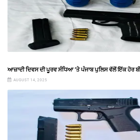
ਆਜ਼ਾਦੀ ਦਿਵਸ ਦੀ ਪੂਰਵ ਸੰਧਿਆ ‘ਤੇ ਪੰਜਾਬ ਪੁਲਿਸ ਵੱਲੋਂ ਇੱਕ ਹੋਰ
AUGUST 14, 2025