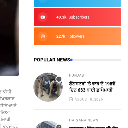
40.3k
Subscribers
227k
Followers
POPULAR NEWS
PUNJAB
ਗੈਂਗਸਟਰਾਂ ’ਤੇ ਵਾਰ ਦੇ 198ਵੇਂ
ਦਿਨ 633 ਥਾਈਂ ਛਾਪੇਮਾਰੀ
ਤ ਕੀਤੀ
 ਆਖਿਰਕਾਰ
AUGUST 8, 2026
 ਹੱਤਿਆ ਦੇ
ਹੱਤਿਆ
ਪੰਜਾਬੀ
HARYANA NEWS
 ਹੀ ਦਰਜ ਹਨ