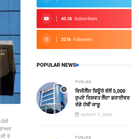
40.3k
Subscribers
227k
Followers
POPULAR NEWS
PUNJAB
ਵਿਜੀਲੈਂਸ ਬਿਊਰੋ ਵੱਲੋਂ 5,000
ਰੁਪਏ ਰਿਸ਼ਵਤ ਲੈਂਦਾ ਡਰਾਈਵਰ
ਰੰਗੇ ਹੱਥੀਂ ਕਾਬੂ
AUGUST 7, 2026
ਪੱਖੀ
ਂ ਬਾਅਦ
 ਸੀ ਤੇ
PUNJAB