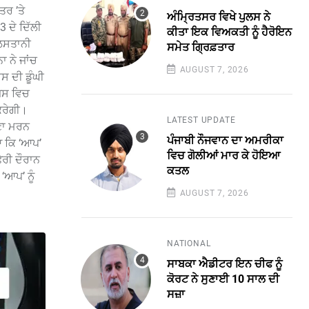
ਤਰ ’ਤੇ
ਅੰਮ੍ਰਿਤਸਰ ਵਿਖੇ ਪੁਲਸ ਨੇ
 ਦੇ ਦਿੱਲੀ
ਕੀਤਾ ਇਕ ਵਿਅਕਤੀ ਨੂੰ ਹੈਰੋਇਨ
ਲਿਸਤਾਨੀ
ਸਮੇਤ ਗ੍ਰਿਫ਼ਤਾਰ
 ਨੇ ਜਾਂਚ
AUGUST 7, 2026
ਸ ਦੀ ਡੂੰਘੀ
ਜਿਸ ਵਿਚ
ਕਰੇਗੀ।
LATEST UPDATE
ਪਣਾ ਮਰਨ
ਪੰਜਾਬੀ ਨੌਜਵਾਨ ਦਾ ਅਮਰੀਕਾ
ਆ ਕਿ ‘ਆਪ’
ਵਿਚ ਗੋਲੀਆਂ ਮਾਰ ਕੇ ਹੋਇਆ
ੇਰੀ ਦੌਰਾਨ
ਕਤਲ
‘ਆਪ’ ਨੂੰ
AUGUST 7, 2026
NATIONAL
ਸਾਬਕਾ ਐਡੀਟਰ ਇਨ ਚੀਫ ਨੂੰ
ਕੋਰਟ ਨੇ ਸੁਣਾਈ 10 ਸਾਲ ਦੀ
ਸਜ਼ਾ