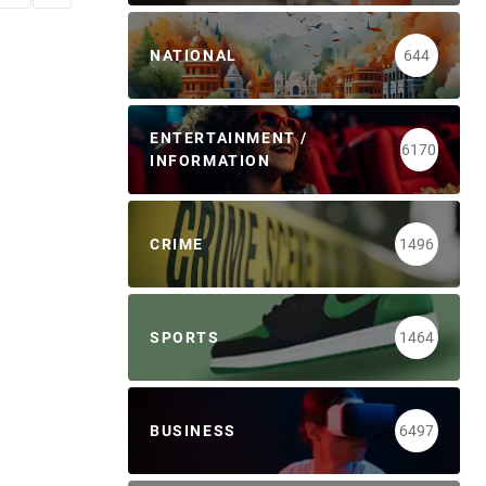
NATIONAL
644
ENTERTAINMENT /
6170
INFORMATION
CRIME
1496
SPORTS
1464
BUSINESS
6497