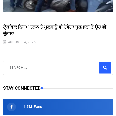
ਟੈ੍ਰਫਿਕ ਨਿਯਮ ਤੋੋੜਨ ਤੇ ਪੁਲਸ ਨੂੰ ਵੀ ਹੋਵੇਗਾ ਜੁਰਮਾਨਾ ਤੇ ਉਹ ਵੀ
ਦੁੱਗਣਾ
AUGUST 14, 2025
STAY CONNECTED
1.5M
Fans