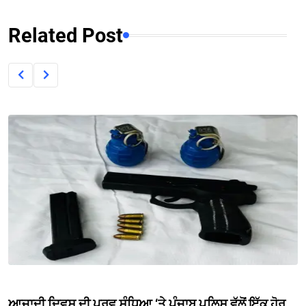
Related Post
ਆਜ਼ਾਦੀ ਦਿਵਸ ਦੀ ਪੂਰਵ ਸੰਧਿਆ ‘ਤੇ ਪੰਜਾਬ ਪੁਲਿਸ ਵੱਲੋਂ ਇੱਕ ਹੋਰ