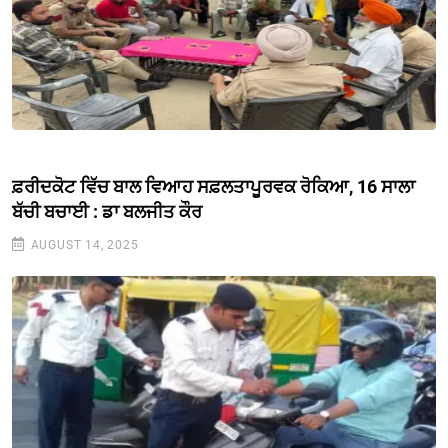
ਫ਼ਰੀਦਕੋਟ ਵਿੱਚ ਬਾਲ ਵਿਆਹ ਸਫ਼ਲਤਾਪੂਰਵਕ ਰੋਕਿਆ, 16 ਸਾਲਾ
ਬੱਚੀ ਬਚਾਈ : ਡਾ ਬਲਜੀਤ ਕੌਰ
AUGUST 14, 2025