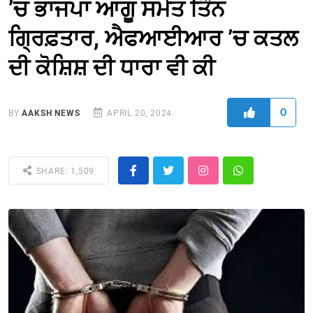
’ਚ ਭਾਜਪਾ ਆਗੂ ਸਮੇਤ ਤਿੰਨ
ਗ੍ਰਿਫ਼ਤਾਰ, ਐਫਆਈਆਰ ’ਚ ਕਤਲ
ਦੀ ਕੋਸ਼ਿਸ਼ ਦੀ ਧਾਰਾ ਵੀ ਕੀ
0
BY
AAKSH NEWS
APRIL 20, 2024
SHARE: 1,509