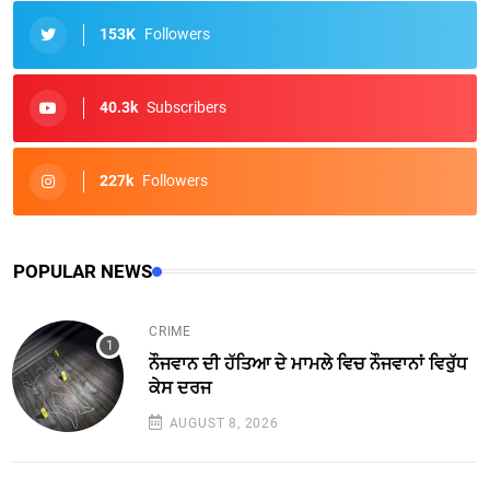
153K
Followers
40.3k
Subscribers
227k
Followers
POPULAR NEWS
CRIME
ਨੌਜਵਾਨ ਦੀ ਹੱਤਿਆ ਦੇ ਮਾਮਲੇ ਵਿਚ ਨੌਜਵਾਨਾਂ ਵਿਰੁੱਧ
ਕੇਸ ਦਰਜ
AUGUST 8, 2026