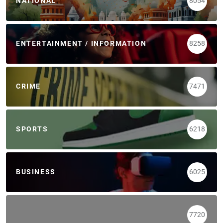
NATIONAL
8054
ENTERTAINMENT / INFORMATION
8258
CRIME
7471
SPORTS
6218
BUSINESS
6025
7720