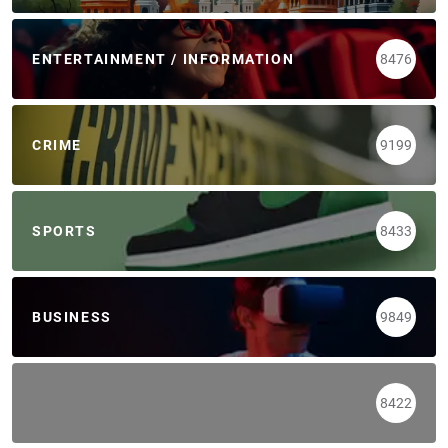
ENTERTAINMENT / INFORMATION
8476
CRIME
9199
SPORTS
8433
BUSINESS
9849
8422