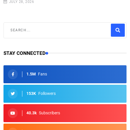
JULY 28, 2026
STAY CONNECTED
1.5M
Fans
153K
Followers
40.3k
Subscribers