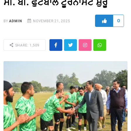
ਸੀ. ਬੀ. ਫੁੱਟਬਾਲ ਟੂਰਨਾਮੈਂਟ ਸ਼ੁਰੂ
0
BY
ADMIN
NOVEMBER 21, 2025
SHARE: 1,509