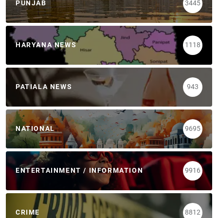
PUNJAB
3445
HARYANA NEWS
1118
PATIALA NEWS
943
NATIONAL
9695
ENTERTAINMENT / INFORMATION
9916
CRIME
8812