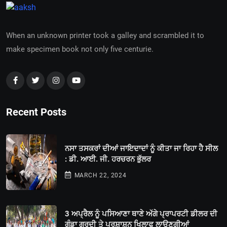
When an unknown printer took a galley and scrambled it to
make specimen book not only five centurie.
Recent Posts
ਨਸਾ ਤਸਕਰਾਂ ਦੀਆਂ ਜਾਇਦਾਦਾਂ ਨੂੰ ਕੀਤਾ ਜਾ ਰਿਹਾ ਹੈ ਸੀਲ
: ਡੀ. ਆਈ. ਜੀ. ਹਰਚਰਨ ਭੁੱਲਰ
MARCH 22, 2024
3 ਅਪ੍ਰੈਲ ਨੂੰ ਪਸਿਆਣਾ ਥਾਣੇ ਅੱਗੇ ਪ੍ਰਾਪਰਟੀ ਡੀਲਰ ਦੀ
ਗੁੰਡਾ ਗਰਦੀ ਤੇ ਪ੍ਰਸ਼ਾਸ਼ਨ ਖਿਲਾਫ ਲਾਉਣਗੀਆਂ