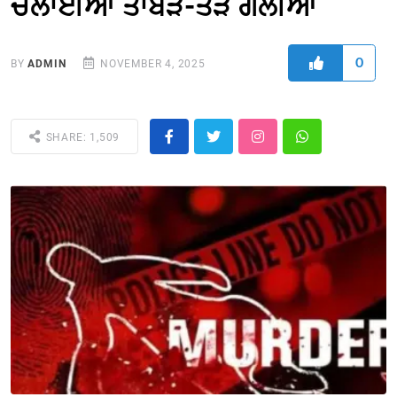
ਚਲਾਈਆਂ ਤਾਬੜ-ਤੋੜ ਗੋਲੀਆ
0
BY
ADMIN
NOVEMBER 4, 2025
SHARE: 1,509