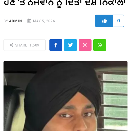
ਹੋਣ 'ਤੇ ਨੌਜਵਾਨ ਨੂੰ ਦਿੱਤਾ ਦੇਸ਼ ਨਿਕਾਲਾ
0
BY
ADMIN
MAY 5, 2026
SHARE: 1,509