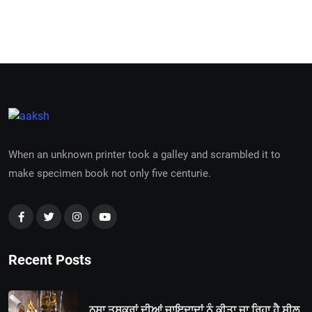
When an unknown printer took a galley and scrambled it to
make specimen book not only five centurie.
Recent Posts
ਨਸਾ ਤਸਕਰਾਂ ਦੀਆਂ ਜਾਇਦਾਦਾਂ ਨੂੰ ਕੀਤਾ ਜਾ ਰਿਹਾ ਹੈ ਸੀਲ