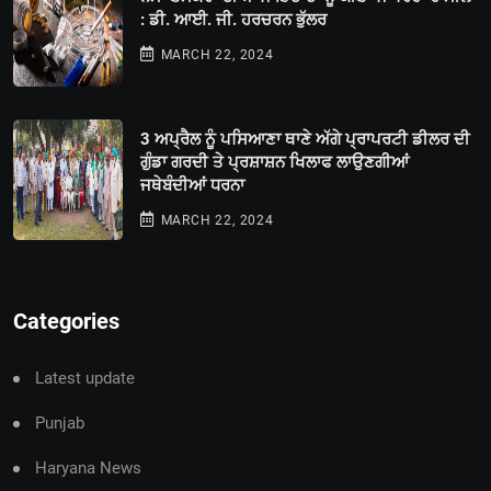
: ਡੀ. ਆਈ. ਜੀ. ਹਰਚਰਨ ਭੁੱਲਰ
MARCH 22, 2024
3 ਅਪ੍ਰੈਲ ਨੂੰ ਪਸਿਆਣਾ ਥਾਣੇ ਅੱਗੇ ਪ੍ਰਾਪਰਟੀ ਡੀਲਰ ਦੀ
ਗੁੰਡਾ ਗਰਦੀ ਤੇ ਪ੍ਰਸ਼ਾਸ਼ਨ ਖਿਲਾਫ ਲਾਉਣਗੀਆਂ
ਜਥੇਬੰਦੀਆਂ ਧਰਨਾ
MARCH 22, 2024
Categories
Latest update
Punjab
Haryana News