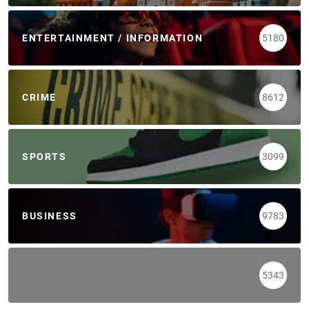
ENTERTAINMENT / INFORMATION
5180
CRIME
8612
SPORTS
3099
BUSINESS
9783
5343