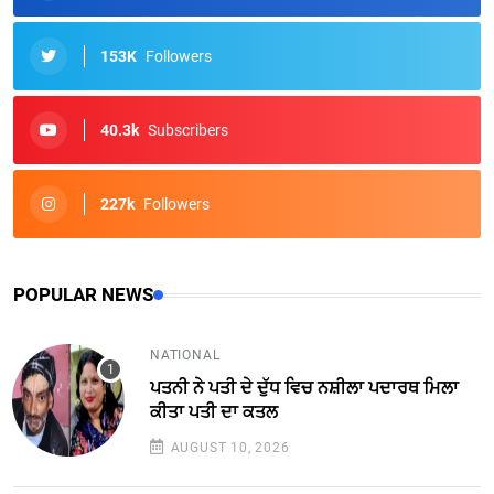
153K
Followers
40.3k
Subscribers
227k
Followers
POPULAR NEWS
NATIONAL
ਪਤਨੀ ਨੇ ਪਤੀ ਦੇ ਦੁੱਧ ਵਿਚ ਨਸ਼ੀਲਾ ਪਦਾਰਥ ਮਿਲਾ
ਕੀਤਾ ਪਤੀ ਦਾ ਕਤਲ
AUGUST 10, 2026