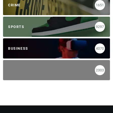
CRIME
1651
SPORTS
9297
BUSINESS
4070
2303