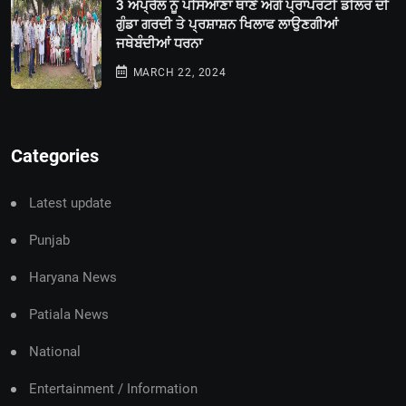
3 ਅਪ੍ਰੈਲ ਨੂੰ ਪਸਿਆਣਾ ਥਾਣੇ ਅੱਗੇ ਪ੍ਰਾਪਰਟੀ ਡੀਲਰ ਦੀ
ਗੁੰਡਾ ਗਰਦੀ ਤੇ ਪ੍ਰਸ਼ਾਸ਼ਨ ਖਿਲਾਫ ਲਾਉਣਗੀਆਂ
ਜਥੇਬੰਦੀਆਂ ਧਰਨਾ
MARCH 22, 2024
Categories
Latest update
Punjab
Haryana News
Patiala News
National
Entertainment / Information