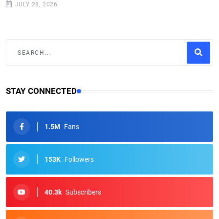
JULY 28, 2026
STAY CONNECTED
1.5M
Fans
153K
Followers
40.3k
Subscribers