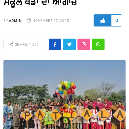
ਸਕੂਲ ਖੇਡਾਂ ਦਾ ਆਗਾਜ਼
0
BY
ADMIN
NOVEMBER 27, 2025
SHARE: 1,509