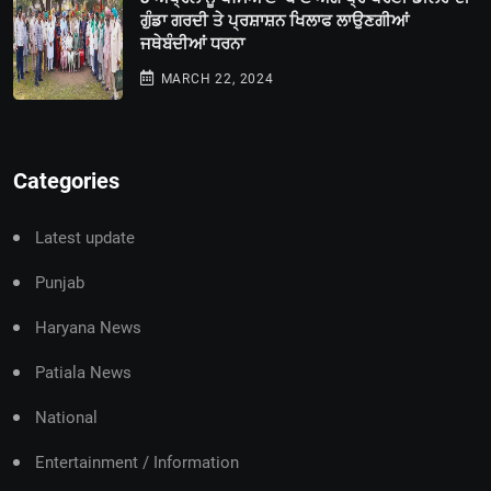
ਗੁੰਡਾ ਗਰਦੀ ਤੇ ਪ੍ਰਸ਼ਾਸ਼ਨ ਖਿਲਾਫ ਲਾਉਣਗੀਆਂ
ਜਥੇਬੰਦੀਆਂ ਧਰਨਾ
MARCH 22, 2024
Categories
Latest update
Punjab
Haryana News
Patiala News
National
Entertainment / Information