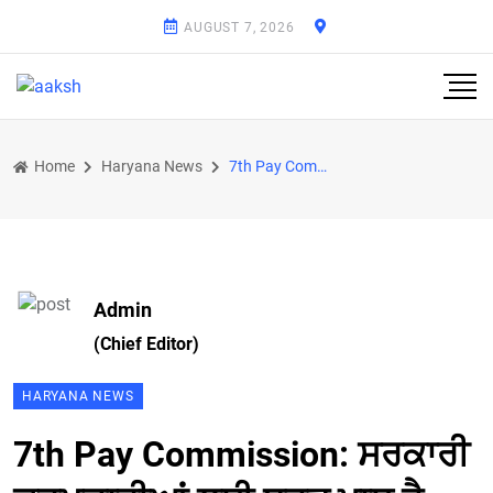
AUGUST 7, 2026
Home
Haryana News
7th Pay Commission: ਸਰਕਾਰੀ ਕਰਮਚਾਰੀਆਂ ਲਈ ਬਹੁਤ ਖਾਸ ਹੈ ਜੁਲਾਈ, ਮਹੀਨੇ ਦੀ ਸ਼ੁਰੂਆਤ 'ਚ ਖਾਤੇ 'ਚ ਆਉਣਗੇ ਪੈਸੇ
Admin
(Chief Editor)
HARYANA NEWS
7th Pay Commission: ਸਰਕਾਰੀ