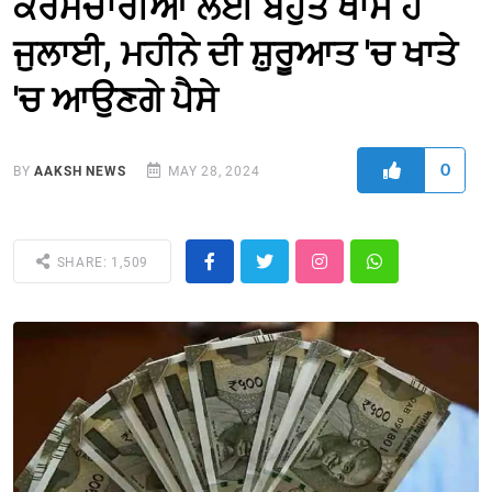
ਕਰਮਚਾਰੀਆਂ ਲਈ ਬਹੁਤ ਖਾਸ ਹੈ
ਜੁਲਾਈ, ਮਹੀਨੇ ਦੀ ਸ਼ੁਰੂਆਤ 'ਚ ਖਾਤੇ
'ਚ ਆਉਣਗੇ ਪੈਸੇ
0
BY
AAKSH NEWS
MAY 28, 2024
SHARE: 1,509