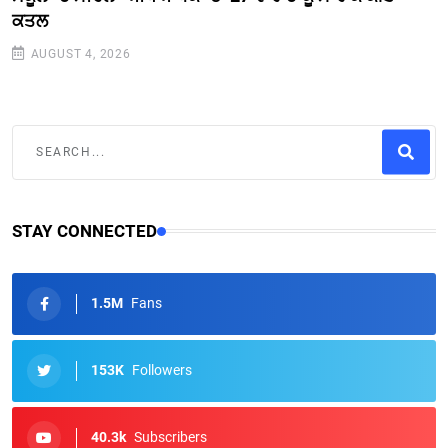
ਕਤਲ
AUGUST 4, 2026
STAY CONNECTED
1.5M
Fans
153K
Followers
40.3k
Subscribers