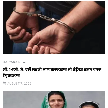
HARYANA NEWS
ਸੀ. ਆਈ. ਏ. ਵਲੋਂ ਲੜਕੀ ਨਾਲ ਬਲਾਤਕਾਰ ਦੀ ਕੋਸਿ਼ਸ਼ ਕਰਨ ਵਾਲਾ
ਗ੍ਰਿਫ਼ਤਾਰ
AUGUST 7, 2026