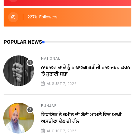
227k
Followers
POPULAR NEWS
NATIONAL
ਨਾਬਾਲਗ ਚਾਚੇ ਨੂੰ ਨਾਬਾਲਗ ਭਤੀਜੀ ਨਾਲ ਜਬਰ ਕਰਨ
'ਤੇ ਸੁਣਾਈ ਸਜ਼ਾ
AUGUST 7, 2026
PUNJAB
ਵਿਧਾਇਕ ਨੇ ਜ਼ਮੀਨ ਦੀ ਬੋਲੀ ਮਾਮਲੇ ਵਿਚ ਆਖੀ
ਅਸਤੀਫਾ ਦੇਣ ਦੀ ਗੱਲ
AUGUST 7, 2026