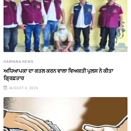
HARYANA NEWS
ਅਧਿਆਪਕਾ ਦਾ ਕਤਲ ਕਰਨ ਵਾਲਾ ਵਿਅਕਤੀ ਪੁਲਸ ਨੇ ਕੀਤਾ
ਗ੍ਰਿਫ਼ਤਾਰ
AUGUST 4, 2026