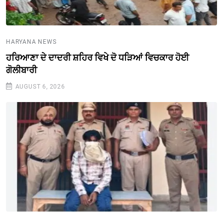
HARYANA NEWS
ਹਰਿਆਣਾ ਦੇ ਦਾਦਰੀ ਸ਼ਹਿਰ ਵਿਖੇ ਦੋ ਧੜਿਆਂ ਵਿਚਕਾਰ ਹੋਈ
ਗੋਲੀਬਾਰੀ
AUGUST 6, 2026