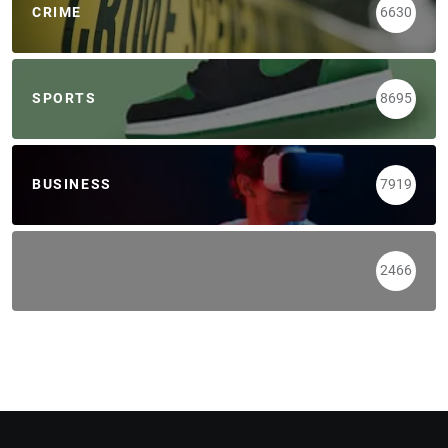
CRIME
6630
SPORTS
8695
BUSINESS
7919
2466