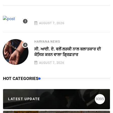
AUGUST 7, 2026
HARYANA NEWS
ਸੀ. ਆਈ. ਏ. ਵਲੋਂ ਲੜਕੀ ਨਾਲ ਬਲਾਤਕਾਰ ਦੀ
ਕੋਸਿ਼ਸ਼ ਕਰਨ ਵਾਲਾ ਗ੍ਰਿਫ਼ਤਾਰ
AUGUST 7, 2026
HOT CATEGORIES
LATEST UPDATE
9395