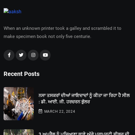
When an unknown printer took a galley and scrambled it to
make specimen book not only five centurie.
Recent Posts
ਨਸਾ ਤਸਕਰਾਂ ਦੀਆਂ ਜਾਇਦਾਦਾਂ ਨੂੰ ਕੀਤਾ ਜਾ ਰਿਹਾ ਹੈ ਸੀਲ
: ਡੀ. ਆਈ. ਜੀ. ਹਰਚਰਨ ਭੁੱਲਰ
MARCH 22, 2024
3 ਅਪ੍ਰੈਲ ਨੂੰ ਪਸਿਆਣਾ ਥਾਣੇ ਅੱਗੇ ਪ੍ਰਾਪਰਟੀ ਡੀਲਰ ਦੀ