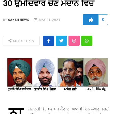
30 ਉਮੀਦਵਾਰ ਚੋਣ ਮੈਦਾਨ ਵਿੱਚ
0
BY
AAKSH NEWS
MAY 21, 2024
SHARE: 1,509
ਨਾ
ਮਜ਼ਦਗੀ ਪੱਤਰ ਵਾਪਸ ਲੈਣ ਦਾ ਆਖਰੀ ਦਿਨ ਲੰਘਣ ਮਗਰੋਂ