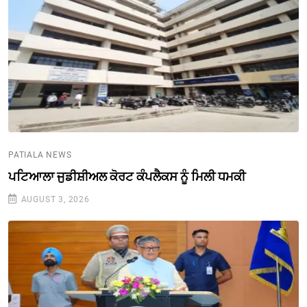
PATIALA NEWS
ਪਟਿਆਲਾ ਜੁਡੀਸ਼ੀਅਲ ਕੋਰਟ ਕੰਪਲੈਕਸ ਨੂੰ ਮਿਲੀ ਧਮਕੀ
AUGUST 3, 2026