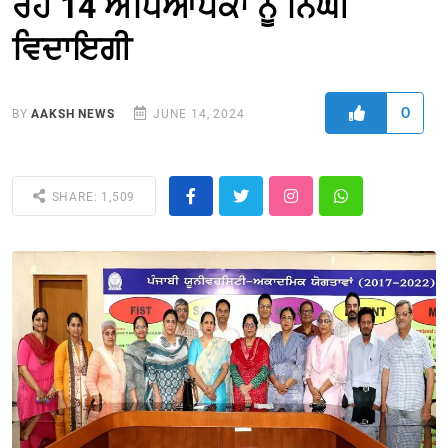
ਰਹੇ 14 ਅਧਿਆਪਕਾਂ ਨੂੰ ਨਿੱਘੀ
ਵਿਦਾਇਗੀ
0
BY
AAKSH NEWS
JUNE 14, 2024
SHARE: 1,509