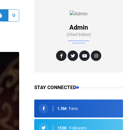
0
Admin
(Chief Editor)
STAY CONNECTED
1.5M
Fans
153K
Followers