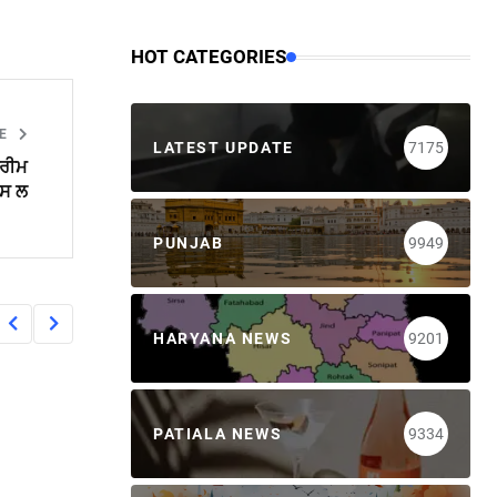
HOT CATEGORIES
LE
LATEST UPDATE
7175
ਪਰੀਮ
ਪਸ ਲ
PUNJAB
9949
HARYANA NEWS
9201
PATIALA NEWS
9334