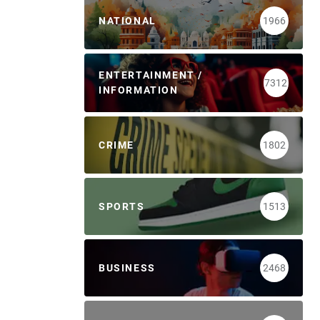
NATIONAL
1966
ENTERTAINMENT /
7312
INFORMATION
CRIME
1802
SPORTS
1513
BUSINESS
2468