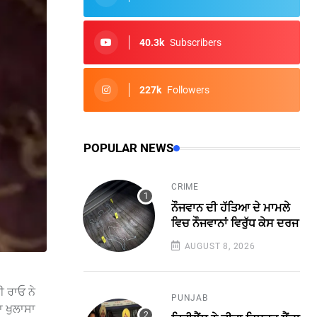
40.3k
Subscribers
227k
Followers
POPULAR NEWS
CRIME
ਨੌਜਵਾਨ ਦੀ ਹੱਤਿਆ ਦੇ ਮਾਮਲੇ
ਵਿਚ ਨੌਜਵਾਨਾਂ ਵਿਰੁੱਧ ਕੇਸ ਦਰਜ
AUGUST 8, 2026
ੀ ਰਾਓ ਨੇ
PUNJAB
 ਖੁਲਾਸਾ