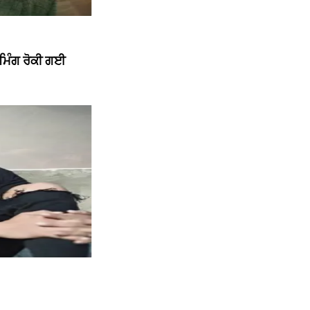
ੀਮਿੰਗ ਰੋਕੀ ਗਈ