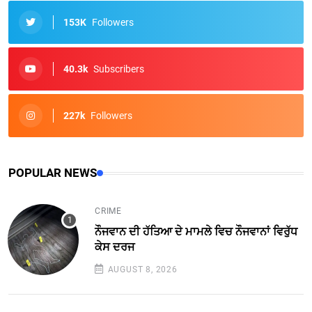
153K
Followers
40.3k
Subscribers
227k
Followers
POPULAR NEWS
CRIME
ਨੌਜਵਾਨ ਦੀ ਹੱਤਿਆ ਦੇ ਮਾਮਲੇ ਵਿਚ ਨੌਜਵਾਨਾਂ ਵਿਰੁੱਧ
ਕੇਸ ਦਰਜ
AUGUST 8, 2026