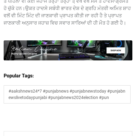
ਤੋਂ ਪਹਿਲਾਂ ਵੀ ਕਈ ਜਹਾਜ ਤਰ੍ਹਾਂ ਤਰ੍ਹਾਂ ਤੋ਼ ਵੱਖ ਵੱਖ ਸਮੇਂ ਤੇ ਹਾਦਸਾਗ੍ਰਸਤ
ਹੋ ਚੁੱਕੇ ਹਨ।ਉਕਤ ਹਾਦਸੇ ਸਬੰਧੀ ਭਾਰਤ ਦੇਸ਼ ਦੇ ਗ੍ਰਹਿ ਮੰਤਰੀ ਅਮਿਤ ਸ਼ਾਹ
ਵਲੋਂ ਵੀ ਮਿੰਟ ਮਿੰਟ ਦੀ ਜਾਣਕਾਰੀ ਪ੍ਰਾਪਤ ਕੀਤੀ ਜਾ ਰਹੀ ਹੈ ਤੇ ਪ੍ਰਾਪਤ
ਜਾਣਕਾਰੀ ਅਨੁਸਾਰ ਜਹਾਜ਼ ਵਿਚ ਸਵਾਰ ਸਾਰਿਆਂ ਦੀ ਹੀ ਮੌਤ ਹੋ ਗਈ ਹੈ।
Popular Tags:
#aakshnews24*7 #punjabnews #punjabnewstoday #punjabn
ewslivetodaypunjabi #punjabnews2024election #pun