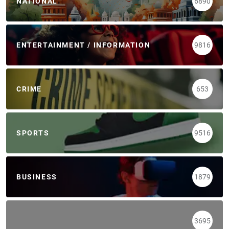
NATIONAL
6890
ENTERTAINMENT / INFORMATION
9816
CRIME
653
SPORTS
9516
BUSINESS
1879
3695