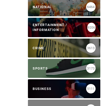
NATIONAL
6464
ENTERTAINMENT /
9206
INFORMATION
CRIME
3613
SPORTS
3173
BUSINESS
5111