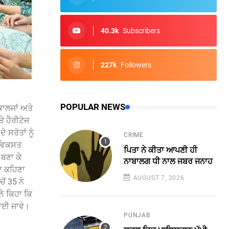
40.3k
Subscribers
227k
Followers
POPULAR NEWS
ਾਲਜਾਂ ਅਤੇ
 ਹੈਰੀਟੇਜ
ਸਰੋਤਾਂ ਨੂੰ
CRIME
ਂ ਵਿਕਸਤ
ਪਿਤਾ ਨੇ ਕੀਤਾ ਆਪਣੀ ਹੀ
 ਬਣਾ ਕੇ
ਨਾਬਾਲਗ ਧੀ ਨਾਲ ਜਬਰ ਜਨਾਹ
ਦਾ ਕਹਿਣਾ
AUGUST 7, 2026
ੋਂ 35 ਨੇ
ਨੇ ਕਿਹਾ ਕਿ
ਪਾਈ ਜਾਵੇ।
PUNJAB