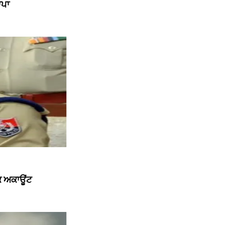
ਾਪਾ
ੱਕ ਅਕਾਊਂਟ