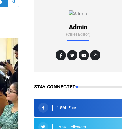
0
Admin
(Chief Editor)
STAY CONNECTED
1.5M
Fans
153K
Followers