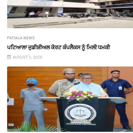
PATIALA NEWS
ਪਟਿਆਲਾ ਜੁਡੀਸ਼ੀਅਲ ਕੋਰਟ ਕੰਪਲੈਕਸ ਨੂੰ ਮਿਲੀ ਧਮਕੀ
AUGUST 3, 2026