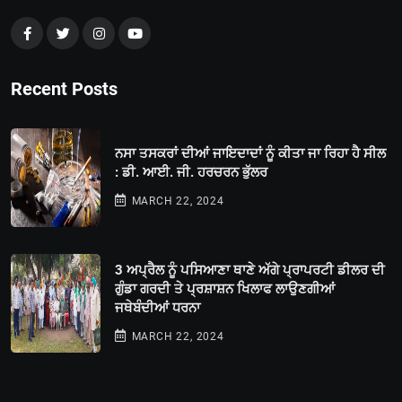
Recent Posts
ਨਸਾ ਤਸਕਰਾਂ ਦੀਆਂ ਜਾਇਦਾਦਾਂ ਨੂੰ ਕੀਤਾ ਜਾ ਰਿਹਾ ਹੈ ਸੀਲ
: ਡੀ. ਆਈ. ਜੀ. ਹਰਚਰਨ ਭੁੱਲਰ
MARCH 22, 2024
3 ਅਪ੍ਰੈਲ ਨੂੰ ਪਸਿਆਣਾ ਥਾਣੇ ਅੱਗੇ ਪ੍ਰਾਪਰਟੀ ਡੀਲਰ ਦੀ
ਗੁੰਡਾ ਗਰਦੀ ਤੇ ਪ੍ਰਸ਼ਾਸ਼ਨ ਖਿਲਾਫ ਲਾਉਣਗੀਆਂ
ਜਥੇਬੰਦੀਆਂ ਧਰਨਾ
MARCH 22, 2024