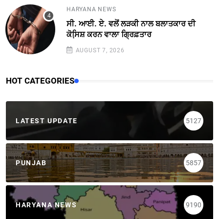
HARYANA NEWS
ਸੀ. ਆਈ. ਏ. ਵਲੋਂ ਲੜਕੀ ਨਾਲ ਬਲਾਤਕਾਰ ਦੀ
ਕੋਸਿ਼ਸ਼ ਕਰਨ ਵਾਲਾ ਗ੍ਰਿਫ਼ਤਾਰ
AUGUST 7, 2026
HOT CATEGORIES
LATEST UPDATE
5127
PUNJAB
5857
HARYANA NEWS
9190