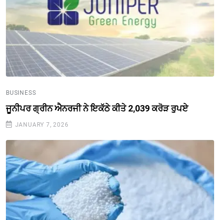
BUSINESS
ਜੂਨੀਪਰ ਗ੍ਰੀਨ ਐਨਰਜੀ ਨੇ ਇਕੱਠੇ ਕੀਤੇ 2,039 ਕਰੋੜ ਰੁਪਏ
JANUARY 7, 2026