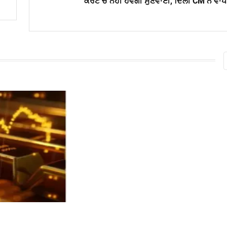
ਕੋਰਟ ਚ ਨਹੀਂ ਹੋਵੇਗੀ ਸੁਣਵਾਈ, ਦਿੱਲੀ CM ਨੇ ਵਾ