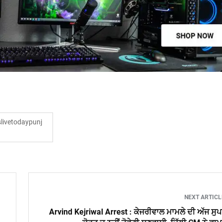
ivetodaypunj
NEXT ARTIC
Arvind Kejriwal Arrest : ਕੇਜਰੀਵਾਲ ਮਾਮਲੇ ਦੀ ਅੱਜ ਸੁ