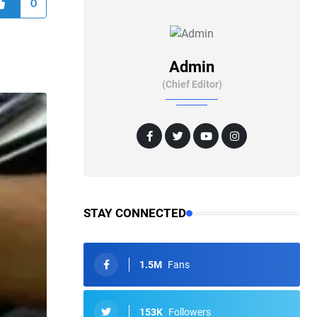
0
Admin
(Chief Editor)
STAY CONNECTED
1.5M
Fans
153K
Followers