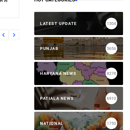
ਪਸ ਲ
LATEST UPDATE
1304
PUNJAB
5656
HARYANA NEWS
8278
PATIALA NEWS
6910
NATIONAL
1750