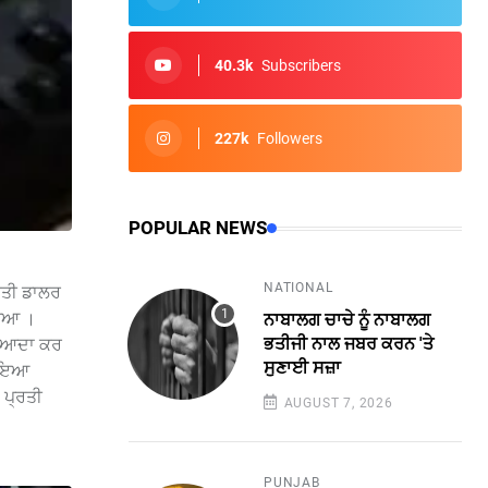
40.3k
Subscribers
227k
Followers
POPULAR NEWS
NATIONAL
੍ਰਤੀ ਡਾਲਰ
ਧਿਆ ।
ਨਾਬਾਲਗ ਚਾਚੇ ਨੂੰ ਨਾਬਾਲਗ
ਭਤੀਜੀ ਨਾਲ ਜਬਰ ਕਰਨ 'ਤੇ
ਜ਼ਿਆਦਾ ਕਰ
ਸੁਣਾਈ ਸਜ਼ਾ
ਰੁਪਇਆ
 ਪ੍ਰਤੀ
AUGUST 7, 2026
PUNJAB