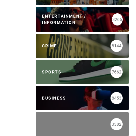
ENTERTAINMENT /
3266
INFORMATION
CRIME
8144
SPORTS
7662
BUSINESS
8453
3382