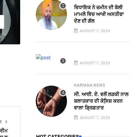
ਵਿਧਾਇਕ ਨੇ ਜ਼ਮੀਨ ਦੀ ਬੋਲੀ
ਮਾਮਲੇ ਵਿਚ ਆਖੀ ਅਸਤੀਫਾ
ਦੇਣ ਦੀ ਗੱਲ
AUGUST 7, 2026
AUGUST 7, 2026
HARYANA NEWS
ਸੀ. ਆਈ. ਏ. ਵਲੋਂ ਲੜਕੀ ਨਾਲ
ਬਲਾਤਕਾਰ ਦੀ ਕੋਸਿ਼ਸ਼ ਕਰਨ
ਵਾਲਾ ਗ੍ਰਿਫ਼ਤਾਰ
AUGUST 7, 2026
LE
ਪਰੀਮ
HOT CATEGORIES