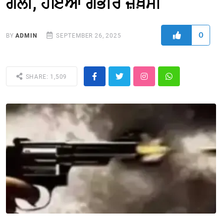
ਗੋਲੀ, ਹੋਇਆ ਗੰਭੀਰ ਜ਼ਖ਼ਮੀ
0
BY
ADMIN
SEPTEMBER 26, 2025
SHARE: 1,509