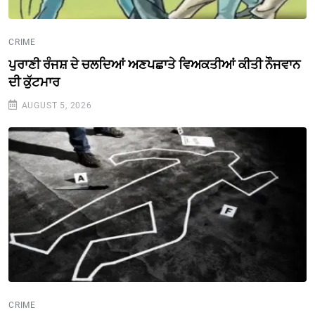
CRIME
ਪੁਰਾਣੀ ਰੰਜਸ਼ ਦੇ ਚਲਦਿਆਂ ਅਣਪਛਾਤੇ ਵਿਅਕਤੀਆਂ ਕੀਤੀ ਨੌੌਜਵਾਨ
ਦੀ ਕੁੱਟਮਾਰ
AUGUST 5, 2026
CRIME