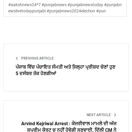
#aakshnews24*7 #punjabnews #punjabnewstoday #punjabn
ewslivetodaypunjabi #punjabnews2024election #pun
PREVIOUS ARTICLE
ਪੰਜਾਬ ਵਿੱਚ ਪੰਚਾਇਤ ਸੰਮਤੀ ਅਤੇ ਜਿ਼ਲ੍ਹਾ ਪ੍ਰੀਸ਼ਦ ਚੋਣਾਂ ਹੁਣ
5 ਦਸੰਬਰ ਤੱਕ ਹੋਣਗੀਆਂ
NEXT ARTICLE
Arvind Kejriwal Arrest : ਕੇਜਰੀਵਾਲ ਮਾਮਲੇ ਦੀ ਅੱਜ
ਸੁਪਰੀਮ ਕੋਰਟ ਚ ਨਹੀਂ ਹੋਵੇਗੀ ਸੁਣਵਾਈ, ਦਿੱਲੀ CM ਨੇ