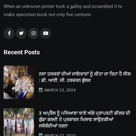
When an unknown printer took a galley and scrambled it to
make specimen book not only five centurie.
Recent Posts
ਨਸਾ ਤਸਕਰਾਂ ਦੀਆਂ ਜਾਇਦਾਦਾਂ ਨੂੰ ਕੀਤਾ ਜਾ ਰਿਹਾ ਹੈ ਸੀਲ
: ਡੀ. ਆਈ. ਜੀ. ਹਰਚਰਨ ਭੁੱਲਰ
MARCH 22, 2024
3 ਅਪ੍ਰੈਲ ਨੂੰ ਪਸਿਆਣਾ ਥਾਣੇ ਅੱਗੇ ਪ੍ਰਾਪਰਟੀ ਡੀਲਰ ਦੀ
ਗੁੰਡਾ ਗਰਦੀ ਤੇ ਪ੍ਰਸ਼ਾਸ਼ਨ ਖਿਲਾਫ ਲਾਉਣਗੀਆਂ
ਜਥੇਬੰਦੀਆਂ ਧਰਨਾ
MARCH 22, 2024