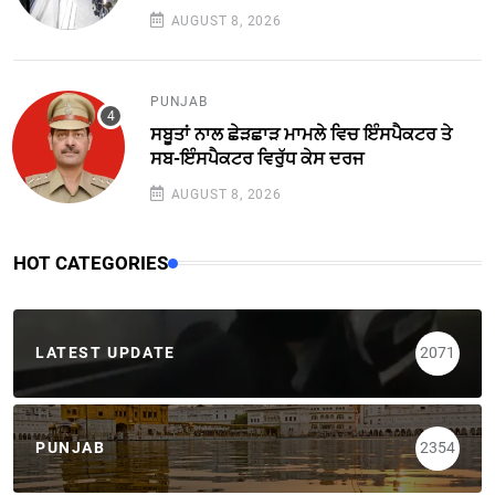
AUGUST 8, 2026
PUNJAB
ਸਬੂਤਾਂ ਨਾਲ ਛੇੜਛਾੜ ਮਾਮਲੇ ਵਿਚ ਇੰਸਪੈਕਟਰ ਤੇ
ਸਬ-ਇੰਸਪੈਕਟਰ ਵਿਰੁੱਧ ਕੇਸ ਦਰਜ
AUGUST 8, 2026
HOT CATEGORIES
LATEST UPDATE
2071
PUNJAB
2354