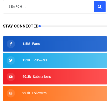
STAY CONNECTED
1.5M
Fans
153K
Followers
40.3k
Subscribers
227k
Followers