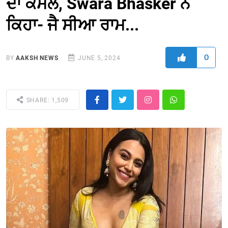
ਦਾ ਕਮਲ, Swara Bhasker ਨੇ
ਕਿਹਾ- ਜੈ ਸੀਆ ਰਾਮ...
0
BY
AAKSH NEWS
JUNE 5, 2024
SHARE: 1,509