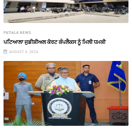
PATIALA NEWS
ਪਟਿਆਲਾ ਜੁਡੀਸ਼ੀਅਲ ਕੋਰਟ ਕੰਪਲੈਕਸ ਨੂੰ ਮਿਲੀ ਧਮਕੀ
AUGUST 3, 2026