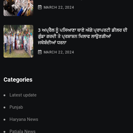
MARCH 22, 2024
3 ਅਪ੍ਰੈਲ ਨੂੰ ਪਸਿਆਣਾ ਥਾਣੇ ਅੱਗੇ ਪ੍ਰਾਪਰਟੀ ਡੀਲਰ ਦੀ
ਗੁੰਡਾ ਗਰਦੀ ਤੇ ਪ੍ਰਸ਼ਾਸ਼ਨ ਖਿਲਾਫ ਲਾਉਣਗੀਆਂ
ਜਥੇਬੰਦੀਆਂ ਧਰਨਾ
MARCH 22, 2024
Categories
Latest update
Punjab
Haryana News
Patiala News