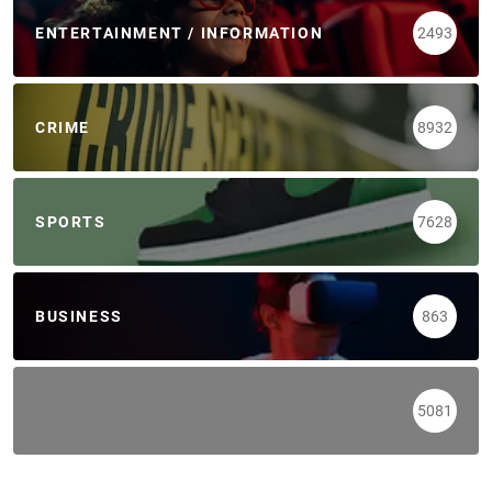
ENTERTAINMENT / INFORMATION
2493
CRIME
8932
SPORTS
7628
BUSINESS
863
5081