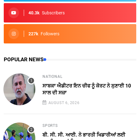
40.3k
Subscribers
227k
Followers
POPULAR NEWS
NATIONAL
ਸਾਬਕਾ ਐਡੀਟਰ ਇਨ ਚੀਫ ਨੂੰ ਕੋਰਟ ਨੇ ਸੁਣਾਈ 10
ਸਾਲ ਦੀ ਸਜ਼ਾ
AUGUST 6, 2026
SPORTS
ਬੀ. ਸੀ. ਸੀ. ਆਈ. ਨੇ ਭਾਰਤੀ ਖਿਡਾਰੀਆਂ ਲਈ