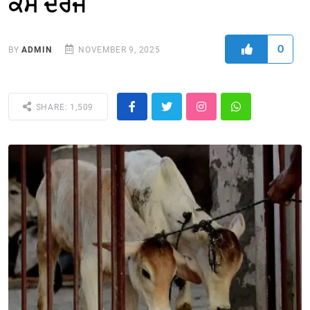
ਕੇਸ ਦਰਜ
0
BY
ADMIN
NOVEMBER 9, 2025
SHARE: 1,509