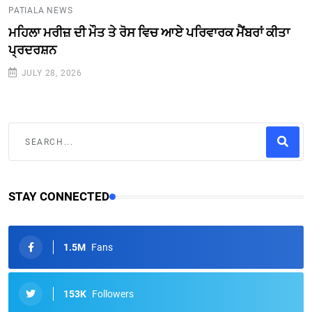
PATIALA NEWS
ਮਹਿਲਾ ਮਰੀਜ਼ ਦੀ ਮੌਤ ਤੇ ਰੋਸ ਵਿਚ ਆਏ ਪਰਿਵਾਰਕ ਮੈਂਬਰਾਂ ਕੀਤਾ
ਪ੍ਰਦਰਸ਼ਨ
JULY 28, 2026
STAY CONNECTED
1.5M
Fans
153K
Followers