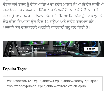
ਦੌਰਾਨ ਜਦੋਂ ਟਰੱਕ ਨੂੰ ਰੋਕਿਆ ਗਿਆ ਤਾਂ ਟਰੱਕ ਮਾਲਕ ਨੇ ਆਪਣੇ ਹੋਰ ਸਾਥੀਆਂ
ਨਾਲ ਉਨ੍ਹਾਂ ਤੇ ਹਮਲਾ ਕਰ ਦਿੱਤਾ ਅਤੇ ਧੱਕਾ-ਮੁੱਕੀ ਕਰਕੇ ਮੌਕੇ ਤੋਂ ਫਰਾਰ ਹੋ
ਗਏ। ਸਿ਼ਕਾਇਤਕਰਤਾ ਵਿਕਾਸ ਕੰਬੋਜ ਨੇ ਦੱਸਿਆ ਕਿ ਟਰੱਕ ਨੂੰ ਜਦੋਂ ਖੋਲ੍ਹ ਕੇ
ਚੈਕ ਕੀਤਾ ਗਿਆ ਤਾਂ ਉਸ ਵਿਚੋਂ 12 ਗਊਆਂ ਅਤੇ ਦੋ ਵੱਛੇ ਬਰਾਮਦ ਹੋਏ।
ਪੁਲਸ ਨੇ ਕੇਸ ਦਰਜ ਕਰਕੇ ਅਗਲੇਰੀ ਕਾਰਵਾਈ ਸ਼ੁਰੂ ਕਰ ਦਿੱਤੀ ਹੈ।
Popular Tags:
#aakshnews24*7 #punjabnews #punjabnewstoday #punjabn
ewslivetodaypunjabi #punjabnews2024election #pun