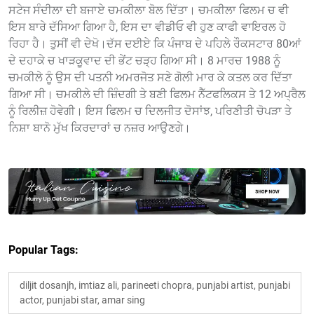
ਸਟੇਜ ਸੰਦੀਲਾ ਦੀ ਬਜਾਏ ਚਮਕੀਲਾ ਬੋਲ ਦਿੱਤਾ। ਚਮਕੀਲਾ ਫਿਲਮ ਚ ਵੀ
ਇਸ ਬਾਰੇ ਦੱਸਿਆ ਗਿਆ ਹੈ, ਇਸ ਦਾ ਵੀਡੀਓ ਵੀ ਹੁਣ ਕਾਫੀ ਵਾਇਰਲ ਹੋ
ਰਿਹਾ ਹੈ। ਤੁਸੀਂ ਵੀ ਦੇਖੋ।ਦੱਸ ਦਈਏ ਕਿ ਪੰਜਾਬ ਦੇ ਪਹਿਲੇ ਰੌਕਸਟਾਰ 80ਆਂ
ਦੇ ਦਹਾਕੇ ਚ ਖਾੜਕੂਵਾਦ ਦੀ ਭੇਂਟ ਚੜ੍ਹ ਗਿਆ ਸੀ। 8 ਮਾਰਚ 1988 ਨੂੰ
ਚਮਕੀਲੇ ਨੂੰ ਉਸ ਦੀ ਪਤਨੀ ਅਮਰਜੋਤ ਸਣੇ ਗੋਲੀ ਮਾਰ ਕੇ ਕਤਲ ਕਰ ਦਿੱਤਾ
ਗਿਆ ਸੀ। ਚਮਕੀਲੇ ਦੀ ਜ਼ਿੰਦਗੀ ਤੇ ਬਣੀ ਫਿਲਮ ਨੈੱਟਫਲਿਕਸ ਤੇ 12 ਅਪ੍ਰੈਲ
ਨੂੰ ਰਿਲੀਜ਼ ਹੋਵੇਗੀ। ਇਸ ਫਿਲਮ ਚ ਦਿਲਜੀਤ ਦੋਸਾਂਝ, ਪਰਿਣੀਤੀ ਚੋਪੜਾ ਤੇ
ਨਿਸ਼ਾ ਬਾਨੋ ਮੁੱਖ ਕਿਰਦਾਰਾਂ ਚ ਨਜ਼ਰ ਆਉਣਗੇ।
Popular Tags:
diljit dosanjh, imtiaz ali, parineeti chopra, punjabi artist, punjabi
actor, punjabi star, amar sing