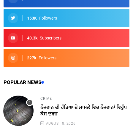
153K
Followers
40.3k
Subscribers
227k
Followers
POPULAR NEWS
CRIME
ਨੌਜਵਾਨ ਦੀ ਹੱਤਿਆ ਦੇ ਮਾਮਲੇ ਵਿਚ ਨੌਜਵਾਨਾਂ ਵਿਰੁੱਧ
ਕੇਸ ਦਰਜ
AUGUST 8, 2026