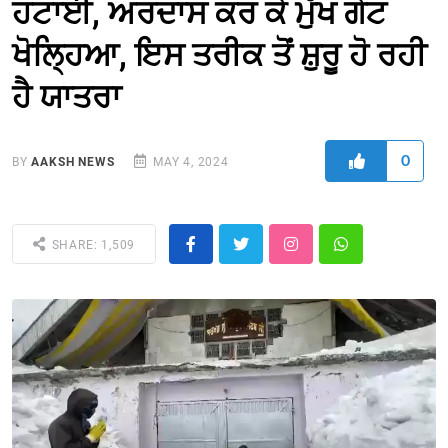
ਹਟਾਈ, ਅਰਦਾਸ ਕਰ ਕੇ ਮੁੱਖ ਗੇਟ
ਖੋਲ੍ਹਿਆ, ਇਸ ਤਰੀਕ ਤੋਂ ਸ਼ੁਰੂ ਹੋ ਰਹੀ
ਹੈ ਯਾਤਰਾ
0
BY
AAKSH NEWS
MAY 4, 2024
SHARE: 1,509