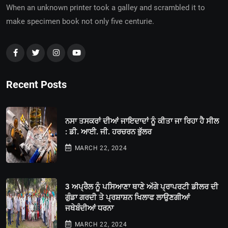
When an unknown printer took a galley and scrambled it to
make specimen book not only five centurie.
Recent Posts
ਨਸਾ ਤਸਕਰਾਂ ਦੀਆਂ ਜਾਇਦਾਦਾਂ ਨੂੰ ਕੀਤਾ ਜਾ ਰਿਹਾ ਹੈ ਸੀਲ
: ਡੀ. ਆਈ. ਜੀ. ਹਰਚਰਨ ਭੁੱਲਰ
MARCH 22, 2024
3 ਅਪ੍ਰੈਲ ਨੂੰ ਪਸਿਆਣਾ ਥਾਣੇ ਅੱਗੇ ਪ੍ਰਾਪਰਟੀ ਡੀਲਰ ਦੀ
ਗੁੰਡਾ ਗਰਦੀ ਤੇ ਪ੍ਰਸ਼ਾਸ਼ਨ ਖਿਲਾਫ ਲਾਉਣਗੀਆਂ
ਜਥੇਬੰਦੀਆਂ ਧਰਨਾ
MARCH 22, 2024