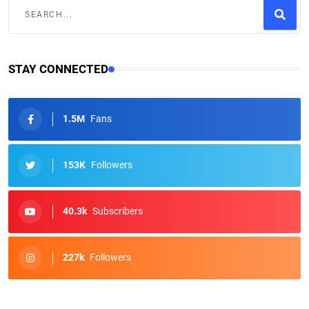
STAY CONNECTED
1.5M
Fans
153K
Followers
40.3k
Subscribers
227k
Followers