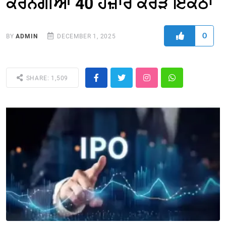
ਕਰਨਗੀਆਂ 40 ਹਜ਼ਾਰ ਕਰੋੜ ਇਕੱਠਾ
0
BY
ADMIN
DECEMBER 1, 2025
SHARE: 1,509