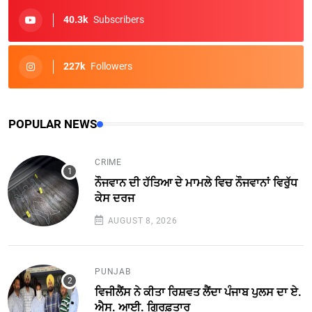
40.3k
Subscribers
227k
Followers
POPULAR NEWS
CRIME
ਨੌਜਵਾਨ ਦੀ ਹੱਤਿਆ ਦੇ ਮਾਮਲੇ ਵਿਚ ਨੌਜਵਾਨਾਂ ਵਿਰੁੱਧ
ਕੇਸ ਦਰਜ
AUGUST 8, 2026
PUNJAB
ਵਿਜੀਲੈਂਸ ਨੇ ਕੀਤਾ ਰਿਸ਼ਵਤ ਲੈਂਦਾ ਪੰਜਾਬ ਪੁਲਸ ਦਾ ਏ.
ਐਸ. ਆਈ. ਗ੍ਰਿਫ਼ਤਾਰ