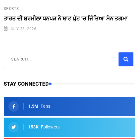
SPORTS
ਭਾਰਤ ਦੀ ਸ਼ਰਮੀਲਾ ਧਨਖੜ ਨੇ ਸ਼ਾਟ ਪੁੱਟ ’ਚ ਜਿੱਤਿਆ ਸੋਨ ਤਗਮਾ
JULY 28, 2026
STAY CONNECTED
1.5M
Fans
153K
Followers