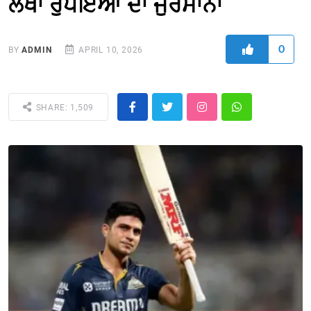
ਲੱਖਾ ਰੁਪਇਆਂ ਦਾ ਜੁਰਮਾਨਾ
0
BY
ADMIN
APRIL 10, 2026
SHARE: 1,509