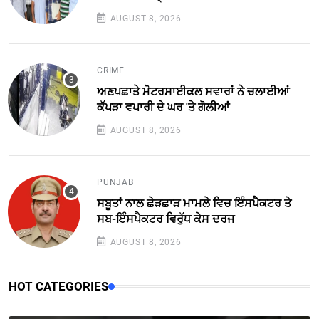
AUGUST 8, 2026
CRIME
ਅਣਪਛਾਤੇ ਮੋਟਰਸਾਈਕਲ ਸਵਾਰਾਂ ਨੇ ਚਲਾਈਆਂ
ਕੱਪੜਾ ਵਪਾਰੀ ਦੇ ਘਰ 'ਤੇ ਗੋਲੀਆਂ
AUGUST 8, 2026
PUNJAB
ਸਬੂਤਾਂ ਨਾਲ ਛੇੜਛਾੜ ਮਾਮਲੇ ਵਿਚ ਇੰਸਪੈਕਟਰ ਤੇ
ਸਬ-ਇੰਸਪੈਕਟਰ ਵਿਰੁੱਧ ਕੇਸ ਦਰਜ
AUGUST 8, 2026
HOT CATEGORIES