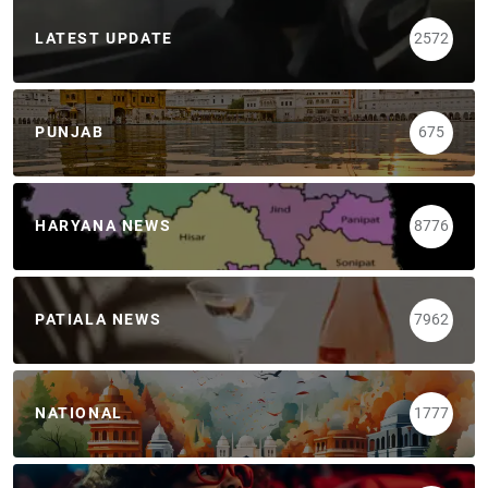
LATEST UPDATE
2572
PUNJAB
675
HARYANA NEWS
8776
PATIALA NEWS
7962
NATIONAL
1777