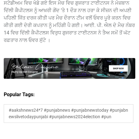
ਸਟੇਡੀਅਮ ਵਿਚ ਖੇਡੇ ਗਏ ਇਸ ਮੈਚ ਵਿਚ ਗੁਜਰਾਤ ਟਾਈਟਨਸ ਨੇ ਮੇਜ਼ਬਾਨ
ਦਿੱਲੀ ਕੈਪੀਟਲਸ ਨੂੰ ਆਖ਼ਰੀ ਗੇਂਦ ’ਤੇ 1 ਦੌੜ ਨਾਲ ਹਰਾ ਕੇ ਸੀਜ਼ਨ ਦੀ ਅਪਣੀ
ਪਹਿਲੀ ਜਿੱਤ ਦਰਜ ਕੀਤੀ ਪਰ ਮੈਚ ਦੌਰਾਨ ਟੀਮ ਵਲੋਂ ਓਵਰ ਪੂਰੇ ਕਰਨ ਵਿਚ
ਕੀਤੀ ਗਈ ਦੇਰੀ ਕਪਤਾਨ ਨੂੰ ਮਹਿੰਗੀ ਪੈ ਗਈ। ਆਈ. ਪੀ. ਐਲ ਦੇ ਮੈਚ ਨੰਬਰ
14 ਵਿਚ ਦਿੱਲੀ ਕੈਪੀਟਲਸ ਵਿਰੁਧ ਗੁਜਰਾਤ ਟਾਈਟਨਸ ਨੇ ਤੈਅ ਸਮੇਂ ਤੋਂ ਘੱਟ
ਰਫ਼ਤਾਰ ਨਾਲ ਓਵਰ ਸੁੱਟੇ ।
Popular Tags:
#aakshnews24*7 #punjabnews #punjabnewstoday #punjabn
ewslivetodaypunjabi #punjabnews2024election #pun