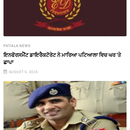
PATIALA NEWS
ਇਨਫੋਰਸਮੈਂਟ ਡਾਇਰੈਕਟੋਰੇਟ ਨੇ ਮਾਰਿਆ ਪਟਿਆਲਾ ਵਿਚ ਘਰ 'ਤੇ
ਛਾਪਾ
AUGUST 6, 2026