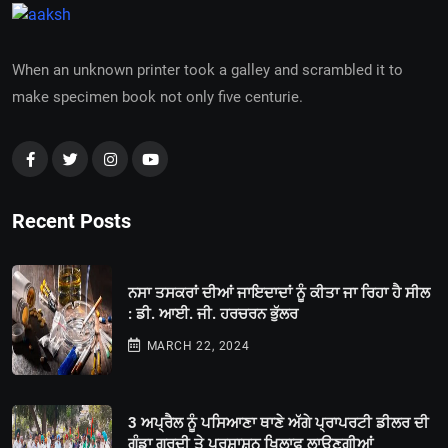
When an unknown printer took a galley and scrambled it to
make specimen book not only five centurie.
Recent Posts
ਨਸਾ ਤਸਕਰਾਂ ਦੀਆਂ ਜਾਇਦਾਦਾਂ ਨੂੰ ਕੀਤਾ ਜਾ ਰਿਹਾ ਹੈ ਸੀਲ
: ਡੀ. ਆਈ. ਜੀ. ਹਰਚਰਨ ਭੁੱਲਰ
MARCH 22, 2024
3 ਅਪ੍ਰੈਲ ਨੂੰ ਪਸਿਆਣਾ ਥਾਣੇ ਅੱਗੇ ਪ੍ਰਾਪਰਟੀ ਡੀਲਰ ਦੀ
ਗੁੰਡਾ ਗਰਦੀ ਤੇ ਪ੍ਰਸ਼ਾਸ਼ਨ ਖਿਲਾਫ ਲਾਉਣਗੀਆਂ