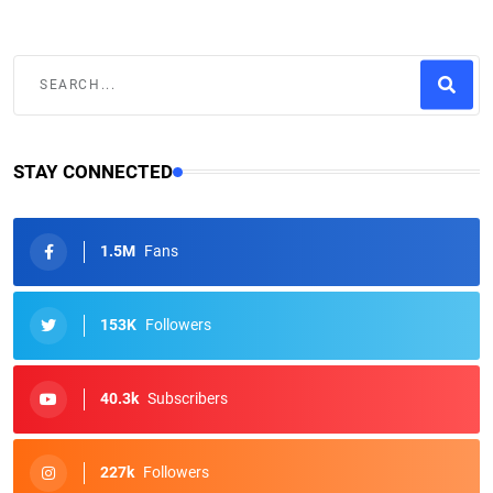
STAY CONNECTED
1.5M
Fans
153K
Followers
40.3k
Subscribers
227k
Followers