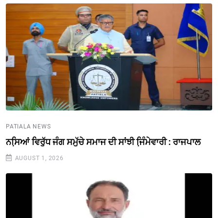
PATIALA NEWS
ਨਸਿ਼ਆਂ ਵਿਰੁੱਧ ਜੰਗ ਸਮੁੱਚੇ ਸਮਾਜ ਦੀ ਸਾਂਝੀ ਜਿ਼ੰਮੇਵਾਰੀ : ਰਾਜਪਾਲ
AUGUST 1, 2026