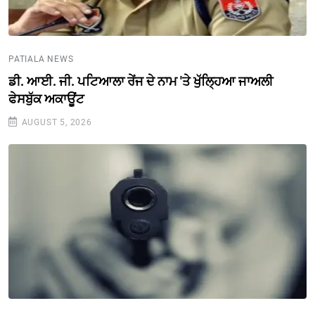
PATIALA NEWS
ਡੀ. ਆਈ. ਜੀ. ਪਟਿਆਲਾ ਰੇਂਜ ਦੇ ਨਾਮ 'ਤੇ ਖੁੱਲ੍ਹਿਆ ਜਾਅਲੀ
ਫੇਸਬੁੱਕ ਅਕਾਊਂਟ
AUGUST 5, 2026