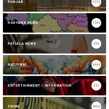
PUNJAB
6333
HARYANA NEWS
1545
PATIALA NEWS
955
NATIONAL
4464
ENTERTAINMENT / INFORMATION
852
CRIME
9904