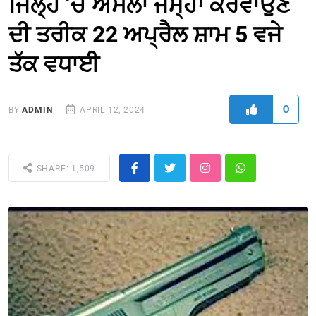
ਜਿਲ੍ਹੇ ’ਚ ਅਸਲਾ ਜਮ੍ਹਾਂ ਕਰਵਾਉਣ
ਦੀ ਤਰੀਕ 22 ਅਪ੍ਰੈਲ ਸ਼ਾਮ 5 ਵਜੇ
ਤੱਕ ਵਧਾਈ
0
BY
ADMIN
APRIL 12, 2024
SHARE: 1,509