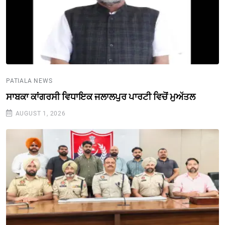
PATIALA NEWS
ਸਾਬਕਾ ਕਾਂਗਰਸੀ ਵਿਧਾਇਕ ਜਲਾਲਪੁਰ ਪਾਰਟੀ ਵਿਚੋਂ ਮੁਅੱਤਲ
AUGUST 1, 2026