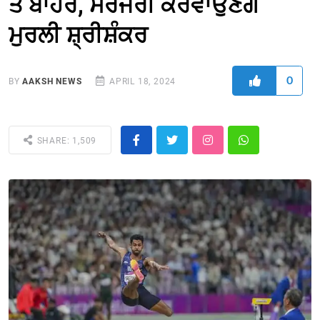
ਤੋਂ ਬਾਹਰ, ਸਰਜਰੀ ਕਰਵਾਉਣਗੇ
ਮੁਰਲੀ ਸ਼੍ਰੀਸ਼ੰਕਰ
0
BY
AAKSH NEWS
APRIL 18, 2024
SHARE: 1,509