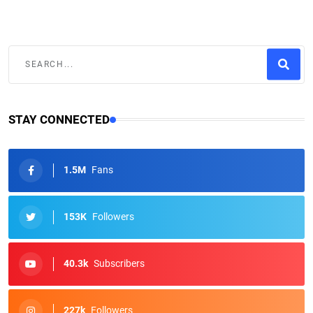
STAY CONNECTED
1.5M
Fans
153K
Followers
40.3k
Subscribers
227k
Followers