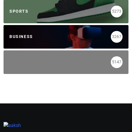
SPORTS
5273
BUSINESS
3267
5147