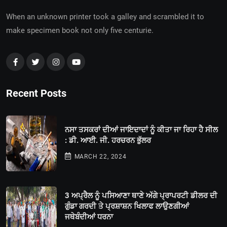
When an unknown printer took a galley and scrambled it to
make specimen book not only five centurie.
Recent Posts
ਨਸਾ ਤਸਕਰਾਂ ਦੀਆਂ ਜਾਇਦਾਦਾਂ ਨੂੰ ਕੀਤਾ ਜਾ ਰਿਹਾ ਹੈ ਸੀਲ
: ਡੀ. ਆਈ. ਜੀ. ਹਰਚਰਨ ਭੁੱਲਰ
MARCH 22, 2024
3 ਅਪ੍ਰੈਲ ਨੂੰ ਪਸਿਆਣਾ ਥਾਣੇ ਅੱਗੇ ਪ੍ਰਾਪਰਟੀ ਡੀਲਰ ਦੀ
ਗੁੰਡਾ ਗਰਦੀ ਤੇ ਪ੍ਰਸ਼ਾਸ਼ਨ ਖਿਲਾਫ ਲਾਉਣਗੀਆਂ
ਜਥੇਬੰਦੀਆਂ ਧਰਨਾ