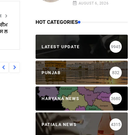
AUGUST 6, 2026
LE
HOT CATEGORIES
ਪਰੀਮ
ਪਸ ਲ
LATEST UPDATE
9945
PUNJAB
832
HARYANA NEWS
3680
PATIALA NEWS
4315