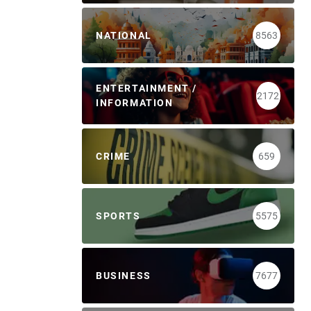
NATIONAL
8563
ENTERTAINMENT /
2172
INFORMATION
CRIME
659
SPORTS
5575
BUSINESS
7677