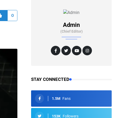
0
Admin
(Chief Editor)
STAY CONNECTED
1.5M
Fans
153K
Followers