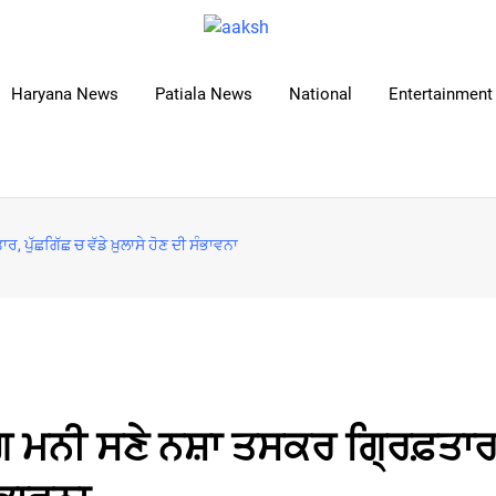
Haryana News
Patiala News
National
Entertainment 
ਪੁੱਛਗਿੱਛ ਚ ਵੱਡੇ ਖ਼ੁਲਾਸੇ ਹੋਣ ਦੀ ਸੰਭਾਵਨਾ
ਗ ਮਨੀ ਸਣੇ ਨਸ਼ਾ ਤਸਕਰ ਗ੍ਰਿਫ਼ਤਾਰ