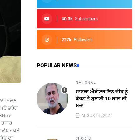
40.3k
Subscribers
227k
Followers
POPULAR NEWS
NATIONAL
ਸਾਬਕਾ ਐਡੀਟਰ ਇਨ ਚੀਫ ਨੂੰ
ਕੋਰਟ ਨੇ ਸੁਣਾਈ 10 ਸਾਲ ਦੀ
ਚਨਾ ਮਿਲਣ
ਸਜ਼ਾ
ਰੁਪਏ ਡਰੱਗ
। ਤਸਕਰ
AUGUST 6, 2026
0 ਹਜ਼ਾਰ
 ਲੱਖ ਰੁਪਏ
ਿਰੋਹ ਦਾ
SPORTS