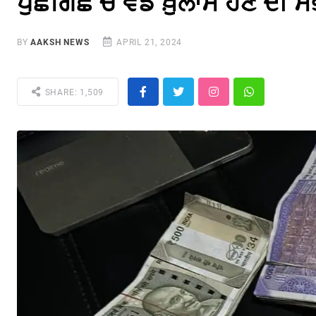
ਪੁੱਛਗਿੱਛ ਚ ਵੱਡੇ ਖ਼ੁਲਾਸੇ ਹੋਣ ਦੀ ਸ
BY
AAKSH NEWS
APRIL 21, 2024
SHARE: 1,509