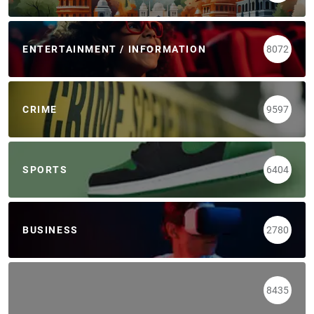
ENTERTAINMENT / INFORMATION
8072
CRIME
9597
SPORTS
6404
BUSINESS
2780
8435