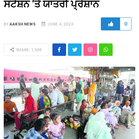
ਸਟੇਸ਼ਨ ’ਤੇ ਯਾਤਰੀ ਪ੍ਰੇਸ਼ਾਨ
0
BY
AAKSH NEWS
JUNE 4, 2024
SHARE: 1,509