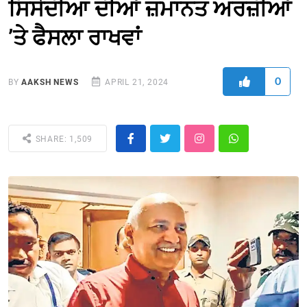
ਸਿਸੋਦੀਆ ਦੀਆਂ ਜ਼ਮਾਨਤ ਅਰਜ਼ੀਆਂ
’ਤੇ ਫੈਸਲਾ ਰਾਖਵਾਂ
0
BY
AAKSH NEWS
APRIL 21, 2024
SHARE: 1,509