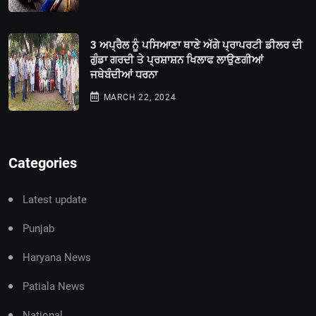
3 ਅਪ੍ਰੈਲ ਨੂੰ ਪਸਿਆਣਾ ਥਾਣੇ ਅੱਗੇ ਪ੍ਰਾਪਰਟੀ ਡੀਲਰ ਦੀ
ਗੁੰਡਾ ਗਰਦੀ ਤੇ ਪ੍ਰਸ਼ਾਸ਼ਨ ਖਿਲਾਫ ਲਾਉਣਗੀਆਂ
ਜਥੇਬੰਦੀਆਂ ਧਰਨਾ
MARCH 22, 2024
Categories
Latest update
Punjab
Haryana News
Patiala News
National