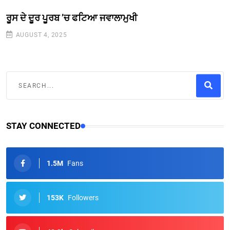
ਰੂਸ ਦੇ ਦੂਰ ਪੂਰਬ ’ਚ ਫਟਿਆ ਜਵਾਲਾਮੁਖੀ
AUGUST 4, 2025
STAY CONNECTED
1.5M
Fans
153K
Followers