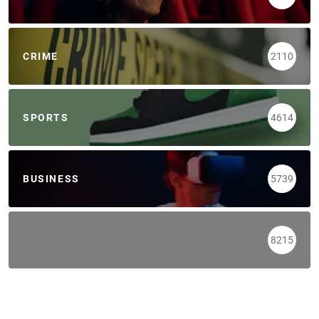
CRIME
2110
SPORTS
4614
BUSINESS
5739
8215