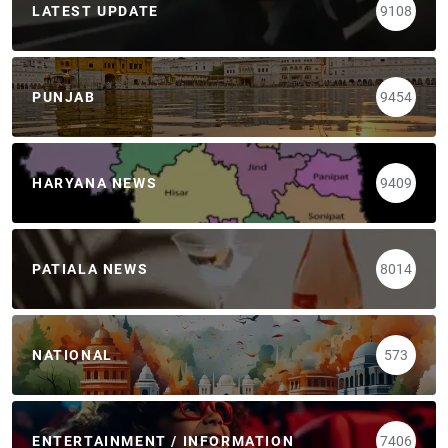
LATEST UPDATE
9108
PUNJAB
9454
HARYANA NEWS
9409
PATIALA NEWS
8014
NATIONAL
573
ENTERTAINMENT / INFORMATION
7406