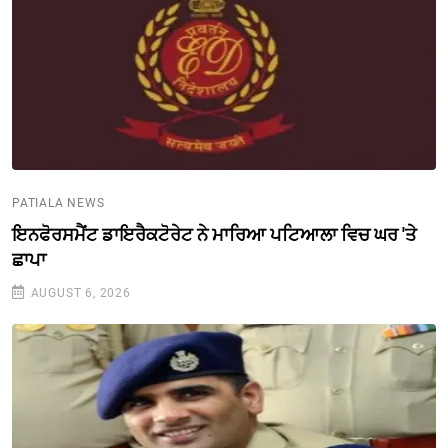
PATIALA NEWS
ਇਨਫੋਰਸਮੈਂਟ ਡਾਇਰੈਕਟੋਰੇਟ ਨੇ ਮਾਰਿਆ ਪਟਿਆਲਾ ਵਿਚ ਘਰ 'ਤੇ
ਛਾਪਾ
AUGUST 6, 2026