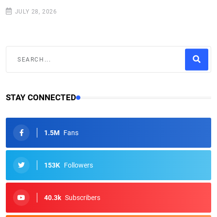
JULY 28, 2026
STAY CONNECTED
1.5M
Fans
153K
Followers
40.3k
Subscribers