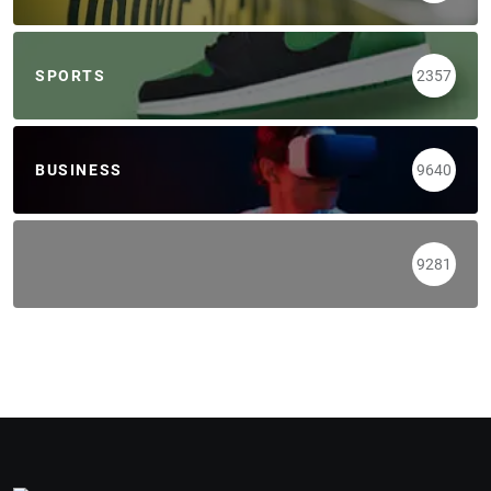
SPORTS
2357
BUSINESS
9640
9281