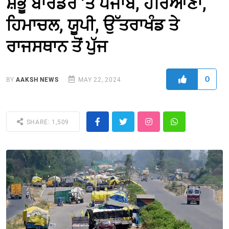
ਸ਼ੰਭੂ ਬਾਰਡਰ ’ਤੇ ਪੰਜਾਬ, ਹਰਿਆਣਾ,
ਹਿਮਾਚਲ, ਯੂਪੀ, ਉੱਤਰਾਖੰਡ ਤੇ
ਰਾਜਸਥਾਨ ਤੋਂ ਪੁੱਜ
0
BY
AAKSH NEWS
MAY 22, 2024
SHARE: 1,509