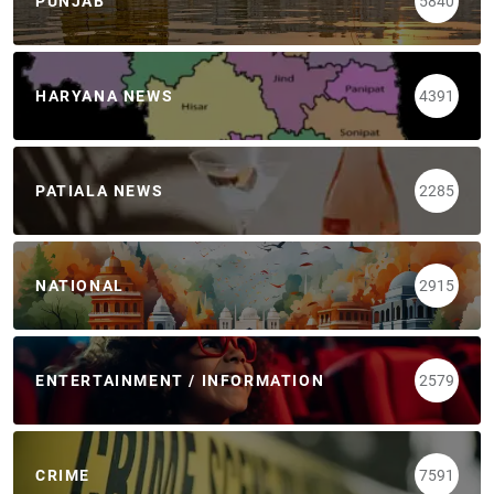
PUNJAB
5840
HARYANA NEWS
4391
PATIALA NEWS
2285
NATIONAL
2915
ENTERTAINMENT / INFORMATION
2579
CRIME
7591