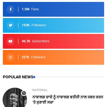
1.5M
Fans
153K
Followers
40.3k
Subscribers
227k
Followers
POPULAR NEWS
NATIONAL
ਨਾਬਾਲਗ ਚਾਚੇ ਨੂੰ ਨਾਬਾਲਗ ਭਤੀਜੀ ਨਾਲ ਜਬਰ ਕਰਨ
'ਤੇ ਸੁਣਾਈ ਸਜ਼ਾ