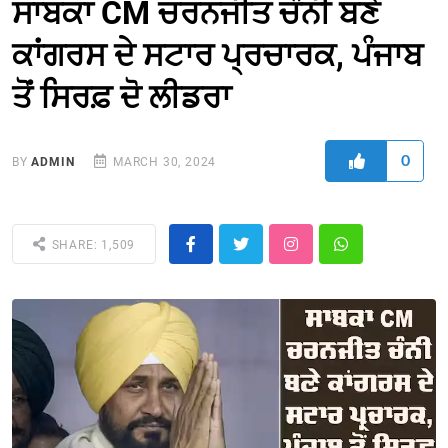
ਸਾਬਕਾ CM ਚਰਨਜੀਤ ਚੰਨੀ ਬਣੇ
ਕਾਂਗਰਸ ਦੇ ਸਟਾਰ ਪ੍ਰਚਾਰਕ, ਪੰਜਾਬ
ਤੋਂ ਸਿਰਫ਼ ਦੋ ਲੀਡਰਾ
0
BY
ADMIN
MARCH 30, 2024
SHARE: 1,509