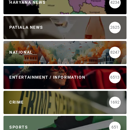
HARYANA NEWS
4234
PATIALA NEWS
2625
NATIONAL
8247
ENTERTAINMENT / INFORMATION
6513
CRIME
1692
SPORTS
651