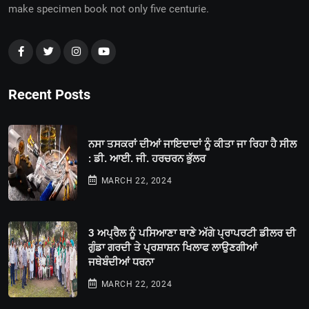
make specimen book not only five centurie.
Recent Posts
ਨਸਾ ਤਸਕਰਾਂ ਦੀਆਂ ਜਾਇਦਾਦਾਂ ਨੂੰ ਕੀਤਾ ਜਾ ਰਿਹਾ ਹੈ ਸੀਲ
: ਡੀ. ਆਈ. ਜੀ. ਹਰਚਰਨ ਭੁੱਲਰ
MARCH 22, 2024
3 ਅਪ੍ਰੈਲ ਨੂੰ ਪਸਿਆਣਾ ਥਾਣੇ ਅੱਗੇ ਪ੍ਰਾਪਰਟੀ ਡੀਲਰ ਦੀ
ਗੁੰਡਾ ਗਰਦੀ ਤੇ ਪ੍ਰਸ਼ਾਸ਼ਨ ਖਿਲਾਫ ਲਾਉਣਗੀਆਂ
ਜਥੇਬੰਦੀਆਂ ਧਰਨਾ
MARCH 22, 2024