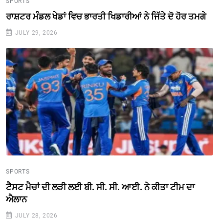
SPORTS
ਰਾਸ਼ਟਰ ਮੰਡਲ ਖੇਡਾਂ ਵਿਚ ਭਾਰਤੀ ਖਿਡਾਰੀਆਂ ਨੇ ਜਿੱਤੇ ਦੋ ਹੋਰ ਤਮਗੇ
JULY 29, 2026
SPORTS
ਟੈਸਟ ਮੈਚਾਂ ਦੀ ਲੜੀ ਲਈ ਬੀ. ਸੀ. ਸੀ. ਆਈ. ਨੇ ਕੀਤਾ ਟੀਮ ਦਾ
ਐਲਾਨ
JULY 28, 2026