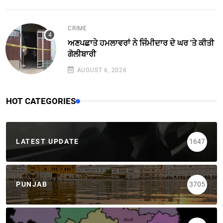
CRIME
ਅਣਪਛਾਤੇ ਹਮਲਾਵਰਾਂ ਨੇ ਜਿੰਮੀਦਾਰ ਦੇ ਘਰ 'ਤੇ ਕੀਤੀ
ਗੋਲੀਬਾਰੀ
AUGUST 6, 2026
HOT CATEGORIES
LATEST UPDATE
1647
PUNJAB
3705