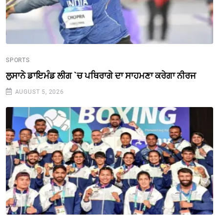
SPORTS
ਲੁਸਾਨੇ ਡਾਇਮੰਡ ਲੀਗ `ਚ ਪਥਿਰਾਗੇ ਦਾ ਸਾਹਮਣਾ ਕਰੇਗਾ ਨੀਰਜ
AUGUST 5, 2026