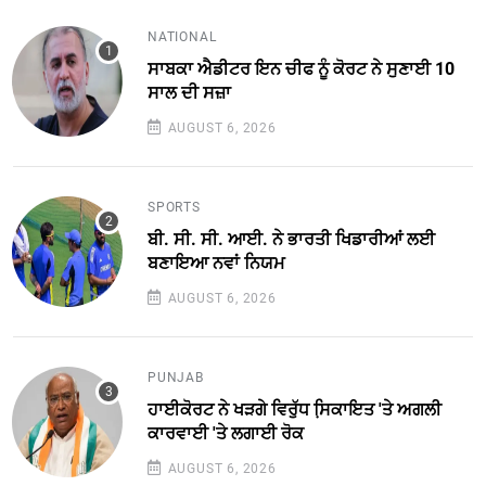
NATIONAL
ਸਾਬਕਾ ਐਡੀਟਰ ਇਨ ਚੀਫ ਨੂੰ ਕੋਰਟ ਨੇ ਸੁਣਾਈ 10
ਸਾਲ ਦੀ ਸਜ਼ਾ
AUGUST 6, 2026
SPORTS
ਬੀ. ਸੀ. ਸੀ. ਆਈ. ਨੇ ਭਾਰਤੀ ਖਿਡਾਰੀਆਂ ਲਈ
ਬਣਾਇਆ ਨਵਾਂ ਨਿਯਮ
AUGUST 6, 2026
PUNJAB
ਹਾਈਕੋਰਟ ਨੇ ਖੜਗੇ ਵਿਰੁੱਧ ਸਿ਼ਕਾਇਤ 'ਤੇ ਅਗਲੀ
ਕਾਰਵਾਈ 'ਤੇ ਲਗਾਈ ਰੋਕ
AUGUST 6, 2026