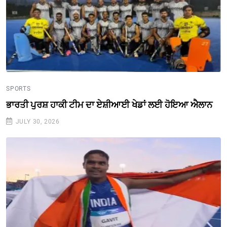
SPORTS
ਭਾਰਤੀ ਪੁਰਸ਼ ਹਾਕੀ ਟੀਮ ਦਾ ਏਸ਼ੀਆਈ ਖੇਡਾਂ ਲਈ ਹੋਇਆ ਐਲਾਨ
JULY 30, 2026