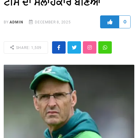
ਟੀਮ ਦਾ ਸਲਾਹਕਾਰ ਬਣਿਆ
0
BY
ADMIN
DECEMBER 8, 2025
SHARE: 1,509