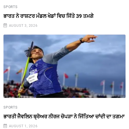
SPORTS
ਭਾਰਤ ਨੇ ਰਾਸ਼ਟਰ ਮੰਡਲ ਖੇਡਾਂ ਵਿਚ ਜਿੱਤੇ 39 ਤਮਗੇ
AUGUST 3, 2026
SPORTS
ਭਾਰਤੀ ਜੈਵਲਿਨ ਥ੍ਰੋਅਰ ਨੀਰਜ ਚੋਪੜਾ ਨੇ ਜਿੱਤਿਆ ਚਾਂਦੀ ਦਾ ਤਗਮਾ
AUGUST 1, 2026