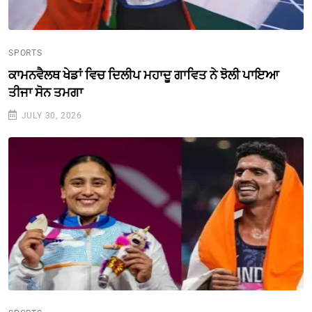
SPORTS
ਕਾਮਨਵੈਲਥ ਖੇਡਾਂ ਵਿਚ ਦਿਲੀਪ ਮਹਾਦੂ ਗਾਵਿਤ ਨੇ ਝੋਲੀ ਪਾਇਆ
ਤੀਜਾ ਸੋਨ ਤਮਗਾ
JULY 30, 2026