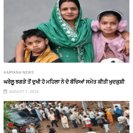
HARYANA NEWS
ਘਰੇਲੂ ਝਗੜੇ ਤੋਂ ਦੁਖੀ ਹੋ ਮਹਿਲਾ ਨੇ ਦੋ ਬੱਚਿਆਂ ਸਮੇਤ ਕੀਤੀ ਖੁਦਕੁਸ਼ੀ
AUGUST 7, 2026