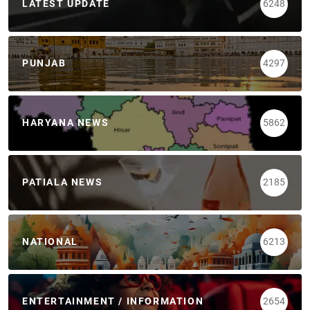
LATEST UPDATE
6248
PUNJAB
4297
HARYANA NEWS
5862
PATIALA NEWS
2185
NATIONAL
6213
ENTERTAINMENT / INFORMATION
2654