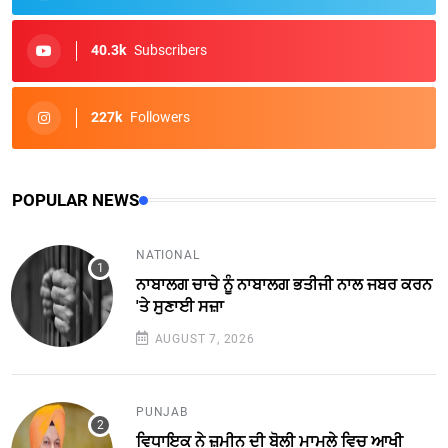
40.3k
Subscribers
227k
Followers
POPULAR NEWS
NATIONAL
ਨਾਬਾਲਗ ਚਾਚੇ ਨੂੰ ਨਾਬਾਲਗ ਭਤੀਜੀ ਨਾਲ ਜਬਰ ਕਰਨ
'ਤੇ ਸੁਣਾਈ ਸਜ਼ਾ
AUGUST 7, 2026
PUNJAB
ਵਿਧਾਇਕ ਨੇ ਜ਼ਮੀਨ ਦੀ ਬੋਲੀ ਮਾਮਲੇ ਵਿਚ ਆਖੀ