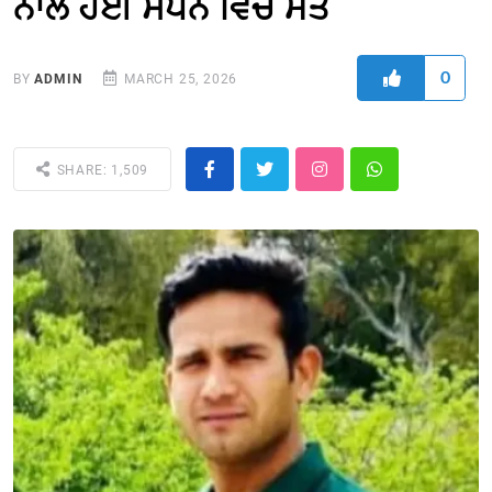
ਨਾਲ ਹੋਈ ਸਪੇੇਨ ਵਿਚ ਮੌਤ
0
BY
ADMIN
MARCH 25, 2026
SHARE: 1,509