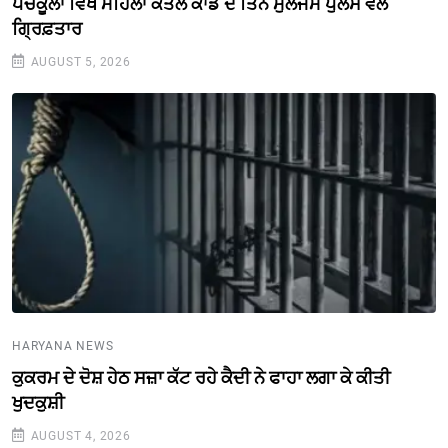
ਪੰਚਕੂਲਾ ਵਿਖੇ ਮਹਿਲਾ ਕਤਲ ਕਾਂਡ ਦੇ ਤਿੰਨ ਮੁਲਜਮ ਪੁਲਸ ਵਲੋਂ
ਗ੍ਰਿਫ਼ਤਾਰ
AUGUST 5, 2026
HARYANA NEWS
ਕੁਕਰਮ ਦੇ ਦੋਸ਼ ਹੇਠ ਸਜ਼ਾ ਕੱਟ ਰਹੇ ਕੈਦੀ ਨੇ ਫਾਹਾ ਲਗਾ ਕੇ ਕੀਤੀ
ਖੁਦਕੁਸ਼ੀ
AUGUST 4, 2026