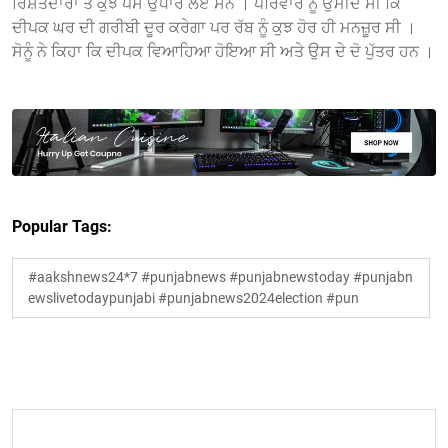
ਰਿਸ਼ਤੇਦਾਰਾਂ ਤੋਂ ਕੁਝ ਪੈਸੇ ਉਧਾਰ ਲਏ ਸਨ । ਪਰਿਵਾਰ ਨੂੰ ਉਮੀਦ ਸੀ ਕਿ
ਦੀਪਕ ਘਰ ਦੀ ਗਰੀਬੀ ਦੂਰ ਕਰੇਗਾ ਪਰ ਰੱਬ ਨੂੰ ਕੁਝ ਹੋਰ ਹੀ ਮਨਜ਼ੂਰ ਸੀ ।
ਸੋਨੂੰ ਨੇ ਕਿਹਾ ਕਿ ਦੀਪਕ ਵਿਆਹਿਆ ਹੋਇਆ ਸੀ ਅਤੇ ਉਸ ਦੇ ਦੋ ਪੁੱਤਰ ਹਨ ।
Popular Tags:
#aakshnews24*7 #punjabnews #punjabnewstoday #punjabn
ewslivetodaypunjabi #punjabnews2024election #pun