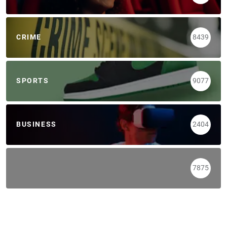
CRIME
8439
SPORTS
9077
BUSINESS
2404
7875