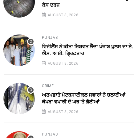
ਕੇਸ ਦਰਜ
AUGUST 8, 2026
PUNJAB
ਵਿਜੀਲੈਂਸ ਨੇ ਕੀਤਾ ਰਿਸ਼ਵਤ ਲੈਂਦਾ ਪੰਜਾਬ ਪੁਲਸ ਦਾ ਏ.
ਐਸ. ਆਈ. ਗ੍ਰਿਫ਼ਤਾਰ
AUGUST 8, 2026
CRIME
ਅਣਪਛਾਤੇ ਮੋਟਰਸਾਈਕਲ ਸਵਾਰਾਂ ਨੇ ਚਲਾਈਆਂ
ਕੱਪੜਾ ਵਪਾਰੀ ਦੇ ਘਰ 'ਤੇ ਗੋਲੀਆਂ
AUGUST 8, 2026
PUNJAB