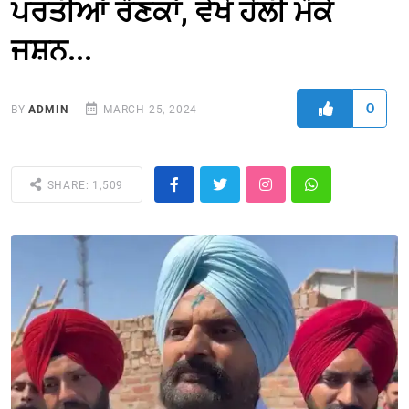
ਪਰਤੀਆਂ ਰੌਣਕਾਂ, ਵੇਖੋ ਹੋਲੀ ਮੌਕੇ
ਜਸ਼ਨ...
0
BY
ADMIN
MARCH 25, 2024
SHARE: 1,509