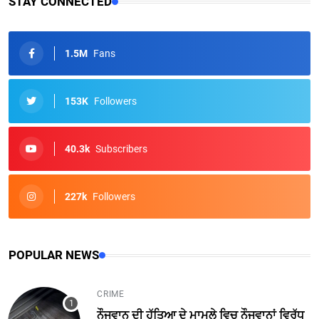
STAY CONNECTED
1.5M
Fans
153K
Followers
40.3k
Subscribers
227k
Followers
POPULAR NEWS
CRIME
ਨੌਜਵਾਨ ਦੀ ਹੱਤਿਆ ਦੇ ਮਾਮਲੇ ਵਿਚ ਨੌਜਵਾਨਾਂ ਵਿਰੁੱਧ