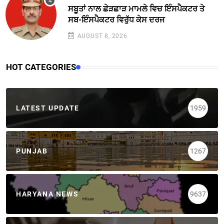
ਸਬੂਤਾਂ ਨਾਲ ਛੇੜਛਾੜ ਮਾਮਲੇ ਵਿਚ ਇੰਸਪੈਕਟਰ ਤੇ
ਸਬ-ਇੰਸਪੈਕਟਰ ਵਿਰੁੱਧ ਕੇਸ ਦਰਜ
AUGUST 8, 2026
HOT CATEGORIES
LATEST UPDATE
1959
PUNJAB
1267
HARYANA NEWS
9637