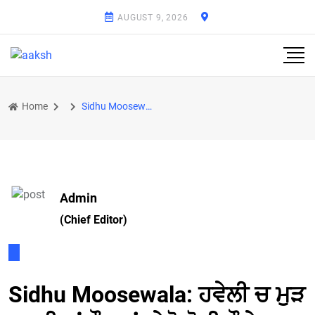
AUGUST 9, 2026
Home
Sidhu Moosewala: ਹਵੇਲੀ ਚ ਮੁੜ ਪਰਤੀਆਂ ਰੌਣਕਾਂ, ਵੇਖੋ ਹੋਲੀ ਮੌਕੇ ਜਸ਼ਨ...
Admin
(Chief Editor)
Sidhu Moosewala: ਹਵੇਲੀ ਚ ਮੁੜ