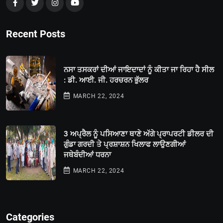
Recent Posts
ਨਸਾ ਤਸਕਰਾਂ ਦੀਆਂ ਜਾਇਦਾਦਾਂ ਨੂੰ ਕੀਤਾ ਜਾ ਰਿਹਾ ਹੈ ਸੀਲ
: ਡੀ. ਆਈ. ਜੀ. ਹਰਚਰਨ ਭੁੱਲਰ
MARCH 22, 2024
3 ਅਪ੍ਰੈਲ ਨੂੰ ਪਸਿਆਣਾ ਥਾਣੇ ਅੱਗੇ ਪ੍ਰਾਪਰਟੀ ਡੀਲਰ ਦੀ
ਗੁੰਡਾ ਗਰਦੀ ਤੇ ਪ੍ਰਸ਼ਾਸ਼ਨ ਖਿਲਾਫ ਲਾਉਣਗੀਆਂ
ਜਥੇਬੰਦੀਆਂ ਧਰਨਾ
MARCH 22, 2024
Categories