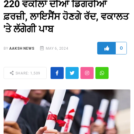
220 ਵਕੀਲਾਂ ਦੀਆਂ ਡਿਗਰੀਆਂ
ਫ਼ਰਜ਼ੀ, ਲਾਇਸੈਂਸ ਹੋਣਗੇ ਰੱਦ, ਵਕਾਲਤ
'ਤੇ ਲੱਗੇਗੀ ਪਾਬ
0
BY
AAKSH NEWS
MAY 6, 2024
SHARE: 1,509