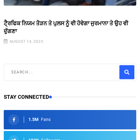
ਟੈ੍ਰਫਿਕ ਨਿਯਮ ਤੋੋੜਨ ਤੇ ਪੁਲਸ ਨੂੰ ਵੀ ਹੋਵੇਗਾ ਜੁਰਮਾਨਾ ਤੇ ਉਹ ਵੀ
ਦੁੱਗਣਾ
AUGUST 14, 2025
STAY CONNECTED
1.5M
Fans