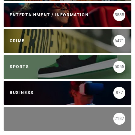
ENTERTAINMENT / INFORMATION
5885
CRIME
6471
SPORTS
5055
BUSINESS
877
2187