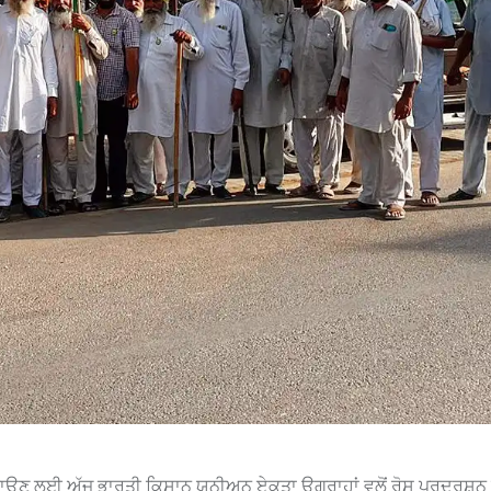
ਕਵਾਉਣ ਲਈ ਅੱਜ ਭਾਰਤੀ ਕਿਸਾਨ ਯੂਨੀਅਨ ਏਕਤਾ ਉਗਰਾਹਾਂ ਵਲੋਂ ਰੋਸ ਪ੍ਰਦਰਸ਼ਨ