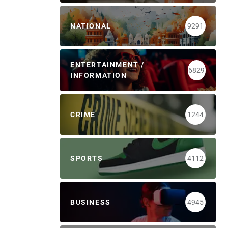
NATIONAL
9291
ENTERTAINMENT /
6829
INFORMATION
CRIME
1244
SPORTS
4112
BUSINESS
4945