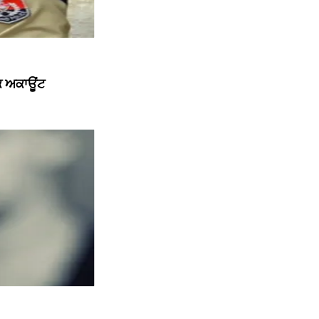
ੱਕ ਅਕਾਊਂਟ