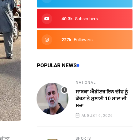
40.3k
Subscribers
227k
Followers
POPULAR NEWS
NATIONAL
ਸਾਬਕਾ ਐਡੀਟਰ ਇਨ ਚੀਫ ਨੂੰ
ਕੋਰਟ ਨੇ ਸੁਣਾਈ 10 ਸਾਲ ਦੀ
ਸਜ਼ਾ
AUGUST 6, 2026
 ਕੀਤਾ
SPORTS