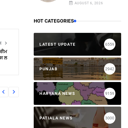
AUGUST 6, 2026
HOT CATEGORIES
LE
LATEST UPDATE
6559
ਪਰੀਮ
ਪਸ ਲ
PUNJAB
2942
HARYANA NEWS
9159
PATIALA NEWS
3000