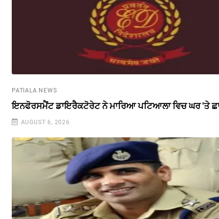
PATIALA NEWS
ਇਨਫੋਰਸਮੈਂਟ ਡਾਇਰੈਕਟੋਰੇਟ ਨੇ ਮਾਰਿਆ ਪਟਿਆਲਾ ਵਿਚ ਘਰ 'ਤੇ ਛ
AUGUST 6, 2026