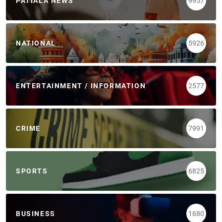
PATIALA NEWS
9957
NATIONAL
5926
ENTERTAINMENT / INFORMATION
2577
CRIME
7991
SPORTS
6825
BUSINESS
1680