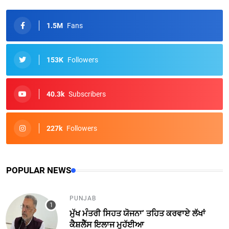
1.5M
Fans
153K
Followers
40.3k
Subscribers
227k
Followers
POPULAR NEWS
PUNJAB
ਮੁੱਖ ਮੰਤਰੀ ਸਿਹਤ ਯੋਜਨਾ’ ਤਹਿਤ ਕਰਵਾਏ ਲੱਖਾਂ
ਕੈਸ਼ਲੈੱਸ ਇਲਾਜ ਮੁਹੱਈਆ