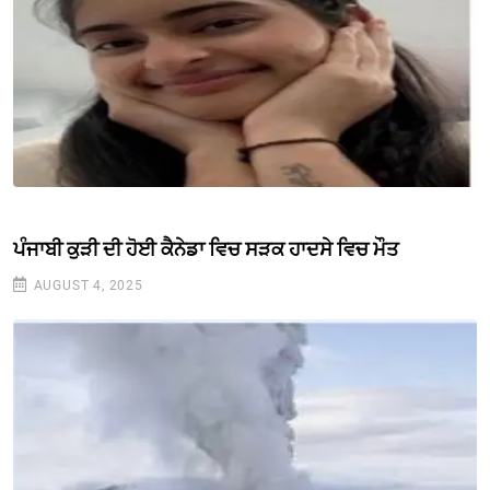
ਪੰਜਾਬੀ ਕੁੜੀ ਦੀ ਹੋਈ ਕੈਨੇਡਾ ਵਿਚ ਸੜਕ ਹਾਦਸੇ ਵਿਚ ਮੌਤ
AUGUST 4, 2025