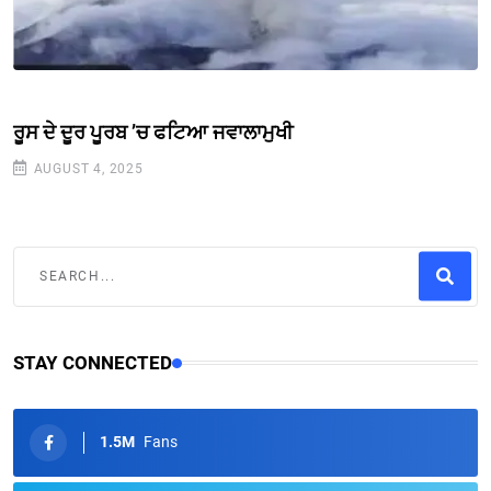
ਰੂਸ ਦੇ ਦੂਰ ਪੂਰਬ ’ਚ ਫਟਿਆ ਜਵਾਲਾਮੁਖੀ
AUGUST 4, 2025
STAY CONNECTED
1.5M
Fans