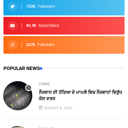
153K
Followers
40.3k
Subscribers
227k
Followers
POPULAR NEWS
CRIME
ਨੌਜਵਾਨ ਦੀ ਹੱਤਿਆ ਦੇ ਮਾਮਲੇ ਵਿਚ ਨੌਜਵਾਨਾਂ ਵਿਰੁੱਧ
ਕੇਸ ਦਰਜ
AUGUST 8, 2026