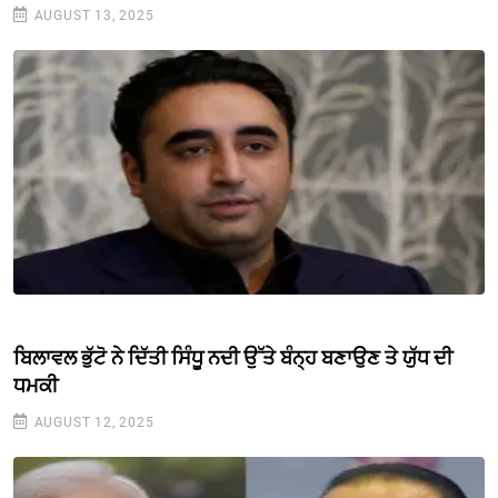
AUGUST 13, 2025
ਬਿਲਾਵਲ ਭੁੱਟੋ ਨੇ ਦਿੱਤੀ ਸਿੰਧੂ ਨਦੀ ਉੱਤੇ ਬੰਨ੍ਹ ਬਣਾਉਣ ਤੇ ਯੁੱਧ ਦੀ
ਧਮਕੀ
AUGUST 12, 2025