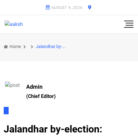
AUGUST 9, 2026
Home
Jalandhar by-election: Independent candidate Raj Kumar filed first nomination
Admin
(Chief Editor)
Jalandhar by-election: