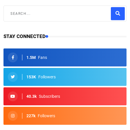
STAY CONNECTED
1.5M
Fans
153K
Followers
40.3k
Subscribers
227k
Followers