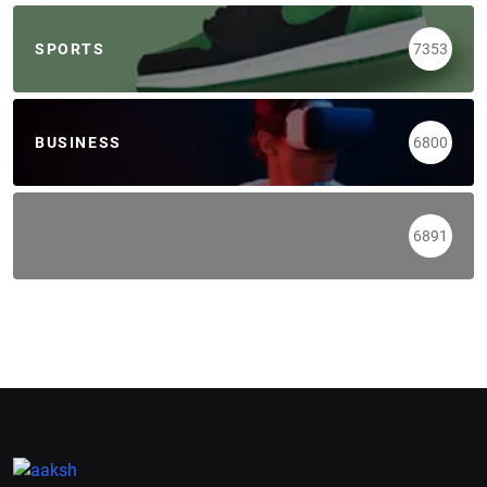
SPORTS
7353
BUSINESS
6800
6891