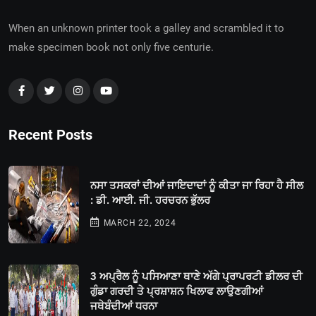
When an unknown printer took a galley and scrambled it to
make specimen book not only five centurie.
Recent Posts
ਨਸਾ ਤਸਕਰਾਂ ਦੀਆਂ ਜਾਇਦਾਦਾਂ ਨੂੰ ਕੀਤਾ ਜਾ ਰਿਹਾ ਹੈ ਸੀਲ
: ਡੀ. ਆਈ. ਜੀ. ਹਰਚਰਨ ਭੁੱਲਰ
MARCH 22, 2024
3 ਅਪ੍ਰੈਲ ਨੂੰ ਪਸਿਆਣਾ ਥਾਣੇ ਅੱਗੇ ਪ੍ਰਾਪਰਟੀ ਡੀਲਰ ਦੀ
ਗੁੰਡਾ ਗਰਦੀ ਤੇ ਪ੍ਰਸ਼ਾਸ਼ਨ ਖਿਲਾਫ ਲਾਉਣਗੀਆਂ
ਜਥੇਬੰਦੀਆਂ ਧਰਨਾ