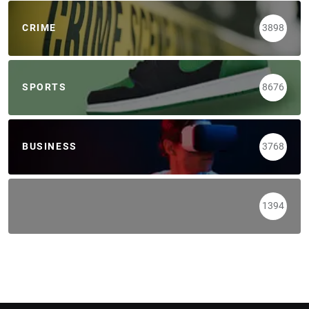
CRIME
3898
SPORTS
8676
BUSINESS
3768
1394