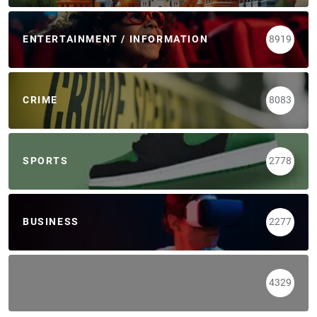
ENTERTAINMENT / INFORMATION
8919
CRIME
8083
SPORTS
2778
BUSINESS
2277
4329