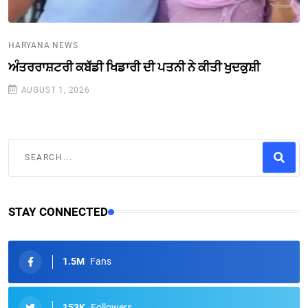
HARYANA NEWS
ਅੰਤਰਰਾਸ਼ਟਰੀ ਕਬੱਡੀ ਖਿਡਾਰੀ ਦੀ ਪਤਨੀ ਨੇ ਕੀਤੀ ਖੁਦਕੁਸ਼ੀ
AUGUST 1, 2026
STAY CONNECTED
1.5M
Fans
153K
Followers