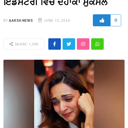
ਇੰਡਸਟਰੀ ਵਿੱਚ ਦਹਾਕਾ ਮੁਕੰਮਲ
0
BY
AAKSH NEWS
JUNE 15, 2024
SHARE: 1,509