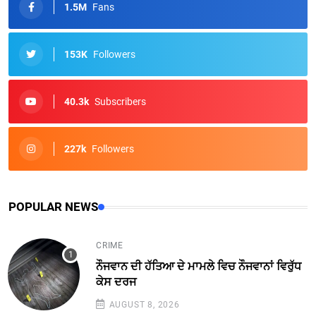
1.5M
Fans
153K
Followers
40.3k
Subscribers
227k
Followers
POPULAR NEWS
CRIME
ਨੌਜਵਾਨ ਦੀ ਹੱਤਿਆ ਦੇ ਮਾਮਲੇ ਵਿਚ ਨੌਜਵਾਨਾਂ ਵਿਰੁੱਧ
ਕੇਸ ਦਰਜ
AUGUST 8, 2026