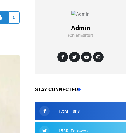
0
Admin
(Chief Editor)
STAY CONNECTED
1.5M
Fans
153K
Followers