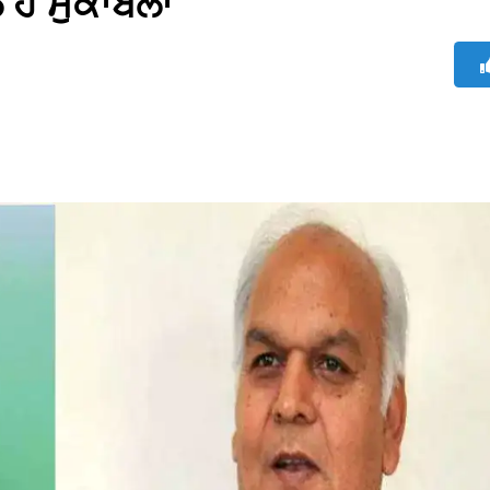
 ਹੈ ਮੁਕਾਬਲਾ