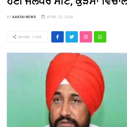
ਹੋਈ ਜਲੰਧਰ ਸੀਟ, ਕੁੜਮਾਂ ਵਿਚਾਲੇ
BY
AAKSH NEWS
APRIL 23, 2024
SHARE: 1,509