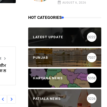
AUGUST 6, 2026
HOT CATEGORIES
LATEST UPDATE
3222
PUNJAB
7037
LE
ਪਰੀਮ
ਪਸ ਲ
HARYANA NEWS
5358
PATIALA NEWS
3226