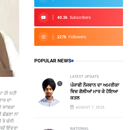
40.3k
Subscribers
227k
Followers
POPULAR NEWS
LATEST UPDATE
ਪੰਜਾਬੀ ਨੌਜਵਾਨ ਦਾ ਅਮਰੀਕਾ
ਵਿਚ ਗੋਲੀਆਂ ਮਾਰ ਕੇ ਹੋਇਆ
ਾ ਹੀ ਨਹੀਂ
ਕਤਲ
ਵਾਰ ਦਾ
ਦੇ ਸਾਬਕਾ
AUGUST 7, 2026
ੀ ਛੱਡਣਾ ਨਾ
 ਤੇ ਚੰਨੀ
ਦੋਂ ਇੰਦਰਾ
NATIONAL