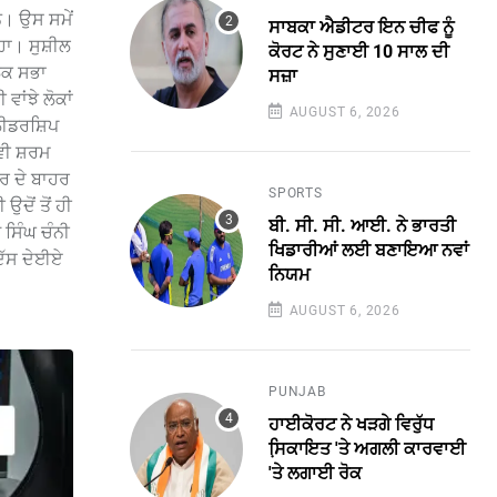
ਨ। ਉਸ ਸਮੇਂ
ਸਾਬਕਾ ਐਡੀਟਰ ਇਨ ਚੀਫ ਨੂੰ
ਾ। ਸੁਸ਼ੀਲ
ਕੋਰਟ ਨੇ ਸੁਣਾਈ 10 ਸਾਲ ਦੀ
ਲੋਕ ਸਭਾ
ਸਜ਼ਾ
ਾਂਝੇ ਲੋਕਾਂ
AUGUST 6, 2026
 ਲੀਡਰਸ਼ਿਪ
 ਵੀ ਸ਼ਰਮ
ਤਰ ਦੇ ਬਾਹਰ
SPORTS
ਦੋਂ ਤੋਂ ਹੀ
ਬੀ. ਸੀ. ਸੀ. ਆਈ. ਨੇ ਭਾਰਤੀ
 ਸਿੰਘ ਚੰਨੀ
ਖਿਡਾਰੀਆਂ ਲਈ ਬਣਾਇਆ ਨਵਾਂ
 ਦੱਸ ਦੇਈਏ
ਨਿਯਮ
AUGUST 6, 2026
PUNJAB
ਹਾਈਕੋਰਟ ਨੇ ਖੜਗੇ ਵਿਰੁੱਧ
ਸਿ਼ਕਾਇਤ 'ਤੇ ਅਗਲੀ ਕਾਰਵਾਈ
'ਤੇ ਲਗਾਈ ਰੋਕ