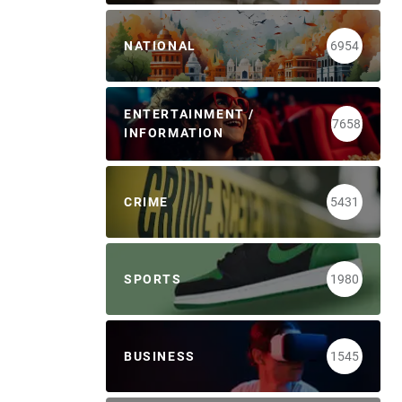
NATIONAL
6954
ENTERTAINMENT /
7658
INFORMATION
CRIME
5431
SPORTS
1980
BUSINESS
1545