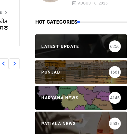
AUGUST 6, 2026
LE
ਪਰੀਮ
HOT CATEGORIES
ਪਸ ਲ
LATEST UPDATE
6256
PUNJAB
1661
HARYANA NEWS
4145
PATIALA NEWS
5537