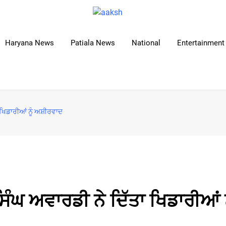
Haryana News
Patiala News
National
Entertainment 
 ਖਿਡਾਰੀਆਂ ਨੂੰ ਅਸ਼ੀਰਵਾਦ
ੰਘ ਅਵਾਰਡੀ ਨੇ ਦਿੱਤਾ ਖਿਡਾਰੀਆਂ ਨ