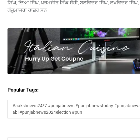
ਸਿੰਘ, ਦਿਆ ਸਿੰਘ, ਪਰਮਜੀਤ ਸਿੰਘ ਸੋਹੀ, ਬਲਵਿੰਦਰ ਸਿੰਘ, ਲਖਵਿੰਦਰ ਸਿੰਘ,
ਗੱਜੂਮਾਜਰਾ ਹਾਜ਼ਰ ਸਨ ।
Popular Tags:
#aakshnews24*7 #punjabnews #punjabnewstoday #punjabnewsl
abi #punjabnews2024election #pun