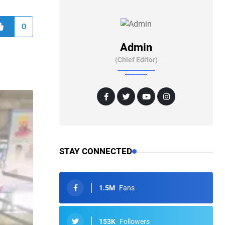
0
Admin
(Chief Editor)
STAY CONNECTED
1.5M
Fans
153K
Followers