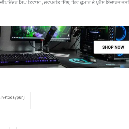
 ਦੀਪਇੰਦਰ ਸਿੰਘ ਟਿਵਾਣਾ , ਲਵਪਰੀਤ ਸਿੰਘ, ਸ਼ਿਵ ਕੁਮਾਰ ਤੇ ਪ੍ਰੈਸ ਇੰਚਾਰਜ ਜਸ
ivetodaypunj