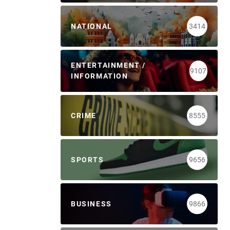
NATIONAL
3414
ENTERTAINMENT /
9107
INFORMATION
CRIME
8555
SPORTS
9656
BUSINESS
9866