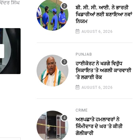
ਵਿੰਦਰ ਸਿੰਘ
ਬੀ. ਸੀ. ਸੀ. ਆਈ. ਨੇ ਭਾਰਤੀ
ਖਿਡਾਰੀਆਂ ਲਈ ਬਣਾਇਆ ਨਵਾਂ
ਨਿਯਮ
AUGUST 6, 2026
PUNJAB
ਹਾਈਕੋਰਟ ਨੇ ਖੜਗੇ ਵਿਰੁੱਧ
ਸਿ਼ਕਾਇਤ 'ਤੇ ਅਗਲੀ ਕਾਰਵਾਈ
'ਤੇ ਲਗਾਈ ਰੋਕ
AUGUST 6, 2026
CRIME
ਅਣਪਛਾਤੇ ਹਮਲਾਵਰਾਂ ਨੇ
ਜਿੰਮੀਦਾਰ ਦੇ ਘਰ 'ਤੇ ਕੀਤੀ
ਗੋਲੀਬਾਰੀ