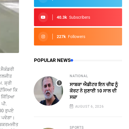
40.3k
Subscribers
227k
Followers
POPULAR NEWS
ਸੈਕੰਡਰੀ
 ਦਲਜੀਤ
NATIONAL
. ਸ਼੍ਰੀ
ਸਾਬਕਾ ਐਡੀਟਰ ਇਨ ਚੀਫ ਨੂੰ
 ਦੱਸਿਆ ਕਿ
ਕੋਰਟ ਨੇ ਸੁਣਾਈ 10 ਸਾਲ ਦੀ
 ਜਿੱਤਿਆ
ਸਜ਼ਾ
 ਪੀ.
AUGUST 6, 2026
100 ਰੁਪਏ
ਨਾ ਪਵੇਗਾ।
, ਬਿਕਰਮਜੀਤ
SPORTS